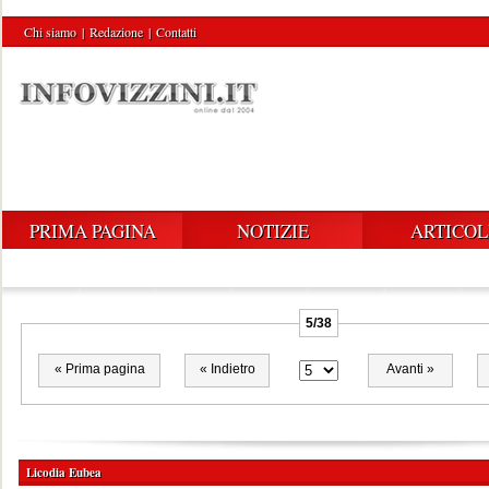
Chi siamo
|
Redazione
|
Contatti
PRIMA PAGINA
NOTIZIE
ARTICOL
5/38
« Prima pagina
« Indietro
Avanti »
Licodia Eubea