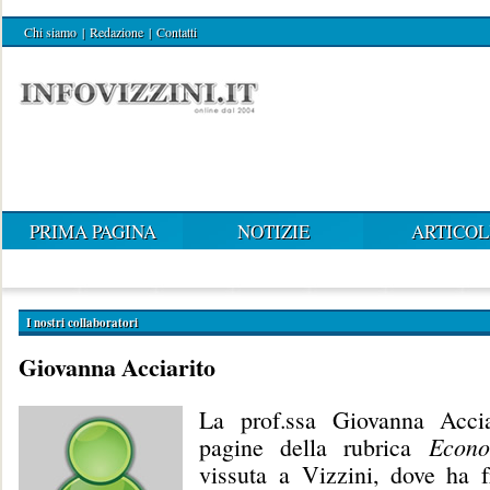
Chi siamo
|
Redazione
|
Contatti
PRIMA PAGINA
NOTIZIE
ARTICOL
I nostri collaboratori
Giovanna Acciarito
La prof.ssa Giovanna Accia
pagine della rubrica
Econo
vissuta a Vizzini, dove ha f