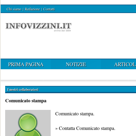
Chi siamo
|
Redazione
|
Contatti
PRIMA PAGINA
NOTIZIE
ARTICOL
I nostri collaboratori
Comunicato stampa
Comunicato stampa.
»
Contatta Comunicato stampa
.