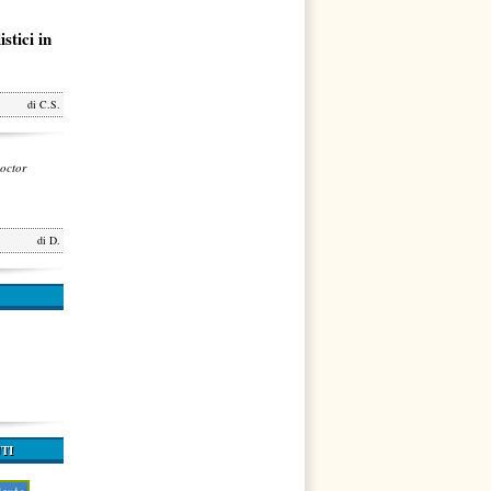
stici in
di
C.S.
octor
di
D.
TI