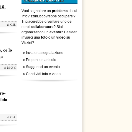
COLLABORA E SEGNALA
18,
Vuoi segnalare un
problema
di cui
InfoVizzini.it dovrebbe occuparsi?
Ti piacerebbe diventare uno dei
di
C.B.
nostri
collaboratore
? Stai
organizzando un
evento
? Desideri
inviarci una
foto
o un
video
su
Vizzini?
, ce lo
»
Invia una segnalazione
ga
»
Proponi un articolo
»
Suggerisci un evento
di
M.G.V.
»
Condividi foto e video
ro-
fida
di
G.A.