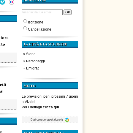
NEWSLETTER
Iscrizione
Cancellazione
atore
rto
LA CITTÀ E LA SUA GENTE
»
Storia
»
Personaggi
»
Emigrati
etti
METEO
ms
Le previsioni per i prossimi 7 giorni
a Vizzini.
Per i dettagli
clicca qui
.
Dati
centrometeoitaliano.it
za