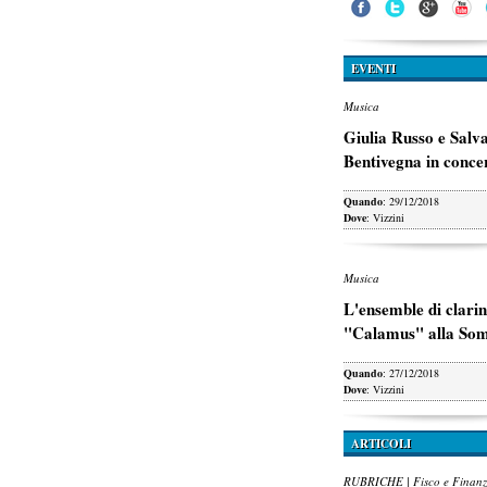
EVENTI
Musica
Giulia Russo e Salv
Bentivegna in conce
Quando
: 29/12/2018
Dove
: Vizzini
Musica
L'ensemble di clarin
"Calamus" alla So
Quando
: 27/12/2018
Dove
: Vizzini
ARTICOLI
RUBRICHE | Fisco e Finan