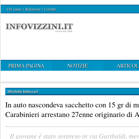
Chi siamo
|
Redazione
|
Contatti
PRIMA PAGINA
NOTIZIE
ARTICOL
Mirabella Imbaccari
In auto nascondeva sacchetto con 15 gr di m
Carabinieri arrestano 27enne originario di 
Il giovane è stato sorpreso in via Garibaldi, men