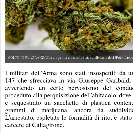
COLTO IN FLAGRANZA| La droga non era ancora stata suddivisa in dosi [Foto di reper
I militari dell'Arma sono stati insospettiti da
147 che sfrecciava in via Giuseppe Garibaldi e
avvertendo un certo nervosismo del condu
proceduto alla perquisizione dell'abitacolo, dove
e sequestrato un sacchetto di plastica conten
grammi di marijuana, ancora da suddivid
L'arrestato, espletate le formalità di rito, è stat
carcere di Caltagirone.