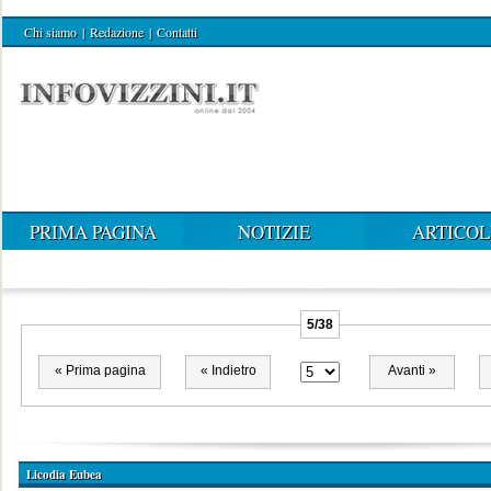
Chi siamo
|
Redazione
|
Contatti
PRIMA PAGINA
NOTIZIE
ARTICOL
5/38
« Prima pagina
« Indietro
Avanti »
Licodia Eubea