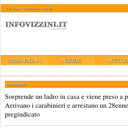
Chi siamo
|
Redazione
|
Contatti
PRIMA PAGINA
NOTIZIE
ARTICOL
Grammichele
Sorprende un ladro in casa e viene preso a 
Arrivano i carabinieri e arrestano un 28enn
pregiudicato