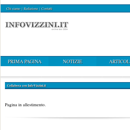
Chi siamo
|
Redazione
|
Contatti
PRIMA PAGINA
NOTIZIE
ARTICOL
Collabora con InfoVizzini.it
Pagina in allestimento.