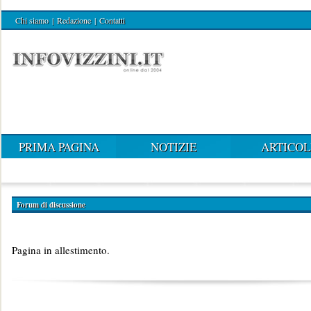
Chi siamo
|
Redazione
|
Contatti
PRIMA PAGINA
NOTIZIE
ARTICOL
Forum di discussione
Pagina in allestimento.