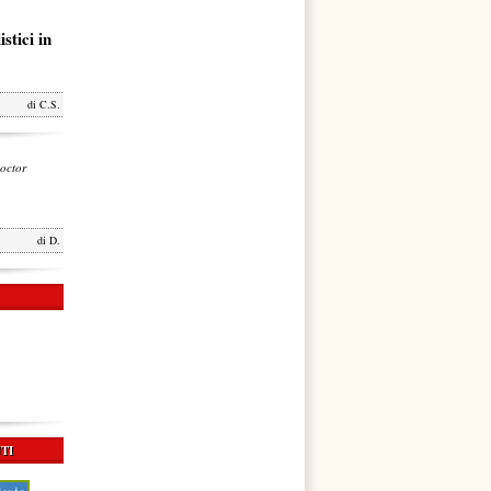
stici in
di
C.S.
octor
di
D.
TI