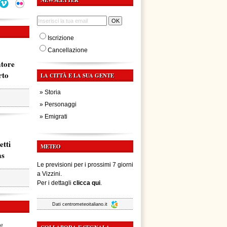
NEWSLETTER
Iscrizione
Cancellazione
atore
rto
LA CITTÀ E LA SUA GENTE
»
Storia
»
Personaggi
»
Emigrati
etti
METEO
ms
Le previsioni per i prossimi 7 giorni
a Vizzini.
Per i dettagli
clicca qui
.
Dati
centrometeoitaliano.it
za