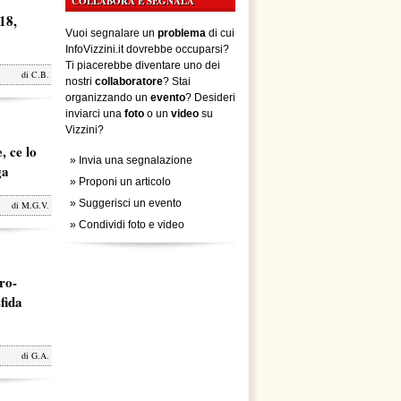
COLLABORA E SEGNALA
18,
Vuoi segnalare un
problema
di cui
InfoVizzini.it dovrebbe occuparsi?
Ti piacerebbe diventare uno dei
di
C.B.
nostri
collaboratore
? Stai
organizzando un
evento
? Desideri
inviarci una
foto
o un
video
su
Vizzini?
, ce lo
»
Invia una segnalazione
ga
»
Proponi un articolo
»
Suggerisci un evento
di
M.G.V.
»
Condividi foto e video
ro-
fida
di
G.A.