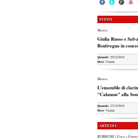
EVENTI
Musica
Giulia Russo e Salv
Bentivegna in conce
Quando
: 29/12/2018
Dove
: Vizzini
Musica
L'ensemble di clarin
"Calamus" alla So
Quando
: 27/12/2018
Dove
: Vizzini
ARTICOLI
RUBRICHE | Fisco e Finan