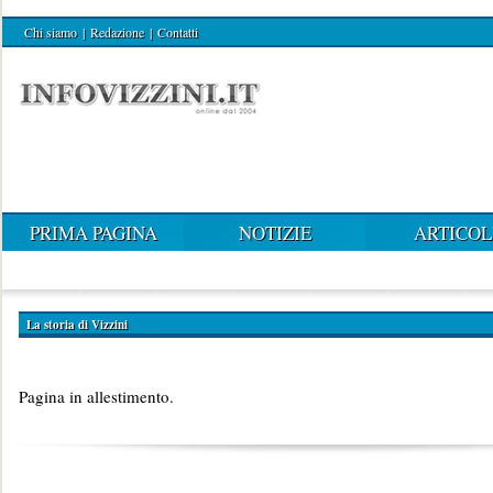
Chi siamo
|
Redazione
|
Contatti
PRIMA PAGINA
NOTIZIE
ARTICOL
La storia di Vizzini
Pagina in allestimento.