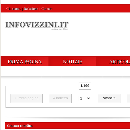
Chi siamo
|
Redazione
|
Contatti
PRIMA PAGINA
NOTIZIE
ARTICOL
1/190
« Prima pagina
« Indietro
Avanti »
Cronaca cittadina