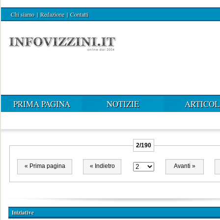
Chi siamo
|
Redazione
|
Contatti
PRIMA PAGINA
NOTIZIE
ARTICOL
2/190
« Prima pagina
« Indietro
Avanti »
Iniziative