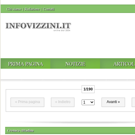
Chi siamo
|
Redazione
|
Contatti
PRIMA PAGINA
NOTIZIE
ARTICOL
1/190
« Prima pagina
« Indietro
Avanti »
Cronaca cittadina