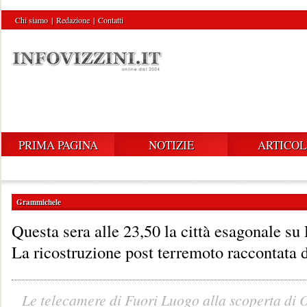
Chi siamo
|
Redazione
|
Contatti
PRIMA PAGINA
NOTIZIE
ARTICOL
Grammichele
Questa sera alle 23,50 la città esagonale su
La ricostruzione post terremoto raccontata 
Le telecamere di Fuori Luogo alla scoperta di 