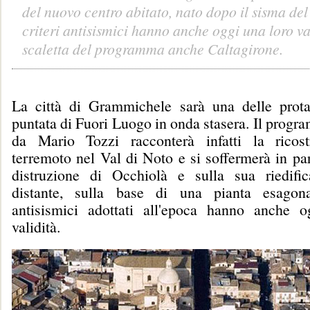
del nuovo centro abitato, nato dopo il sisma del
criteri antisismici hanno anche oggi una loro va
scaletta del programma anche Caltagirone.
La città di Grammichele sarà una delle prota
puntata di Fuori Luogo in onda stasera. Il prog
da Mario Tozzi racconterà infatti la ricost
terremoto nel Val di Noto e si soffermerà in par
distruzione di Occhiolà e sulla sua riedifi
distante, sulla base di una pianta esagonal
antisismici adottati all'epoca hanno anche 
validità.