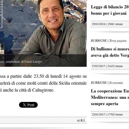
Legge di bilancio 20
bonus per i giovani
25/01/2018 | 15881 letture
RUBRICHE | Terza pagina
Di bullismo si muore
aveva già detto Ver
conduttore di Fuori Luogo.
27/07/2017 | 21632 letture
sa a partire dalle 23,50 di lunedì 14 agosto su
lerà di come molti centri della Sicilia orientale
RUBRICHE | Economia
i anche la città di Caltagirone.
La cooperazione Eu
Mediterranea: una s
sempre aperta
22/01/2017 | 17702 letture
di
R.I.