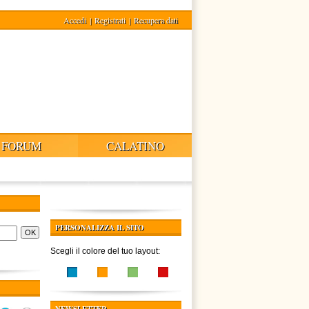
Accedi
|
Registrati
|
Recupera dati
FORUM
CALATINO
PERSONALIZZA IL SITO
Scegli il colore del tuo layout: