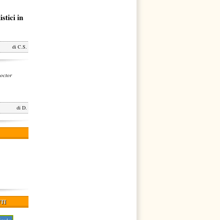
stici in
di
C.S.
octor
di
D.
TI