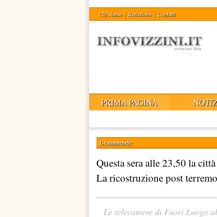
Chi siamo
|
Redazione
|
Contatti
PRIMA PAGINA
NOTIZ
Grammichele
Questa sera alle 23,50 la cit
La ricostruzione post terremo
Le telecamere di Fuori Luogo al