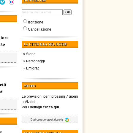
NEWSLETTER
Iscrizione
Cancellazione
atore
rto
LA CITTÀ E LA SUA GENTE
»
Storia
»
Personaggi
»
Emigrati
etti
METEO
ms
Le previsioni per i prossimi 7 giorni
a Vizzini.
Per i dettagli
clicca qui
.
Dati
centrometeoitaliano.it
za