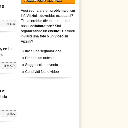
COLLABORA E SEGNALA
18,
Vuoi segnalare un
problema
di cui
InfoVizzini.it dovrebbe occuparsi?
Ti piacerebbe diventare uno dei
di
C.B.
nostri
collaboratore
? Stai
organizzando un
evento
? Desideri
inviarci una
foto
o un
video
su
Vizzini?
, ce lo
»
Invia una segnalazione
ga
»
Proponi un articolo
»
Suggerisci un evento
di
M.G.V.
»
Condividi foto e video
ro-
fida
di
G.A.