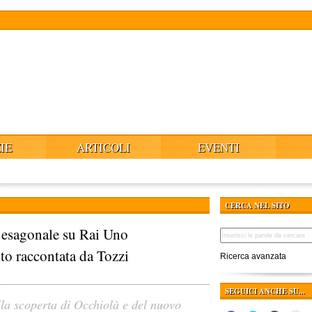
IE
ARTICOLI
EVENTI
CERCA NEL SITO
tà esagonale su Rai Uno
to raccontata da Tozzi
Ricerca avanzata
SEGUICI ANCHE SU...
la scoperta di Occhiolà e del nuovo