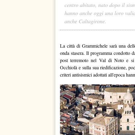
centro abitato, nato dopo il sism
hanno anche oggi una loro valid
anche Caltagirone.
La città di Grammichele sarà una dell
onda stasera. Il programma condotto da
post terremoto nel Val di Noto e si s
Occhiolà e sulla sua riedificazione, poc
criteri antisismici adottati all'epoca ha