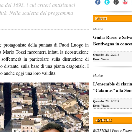
a del 1693, i cui criteri antisismici
ità. Nella scaletta del programma
EVENTI
Musica
Giulia Russo e Salv
Bentivegna in conce
e protagoniste della puntata di Fuori Luogo in
 Mario Tozzi racconterà infatti la ricostruzione
Quando
: 29/12/2018
offermerà in particolare sulla distruzione di
Dove
: Vizzini
o distante, sulla base di una pianta esagonale. I
nno anche oggi una loro validità.
Musica
L'ensemble di clarin
"Calamus" alla So
Quando
: 27/12/2018
Dove
: Vizzini
ARTICOLI
RUBRICHE | Fisco e Finan