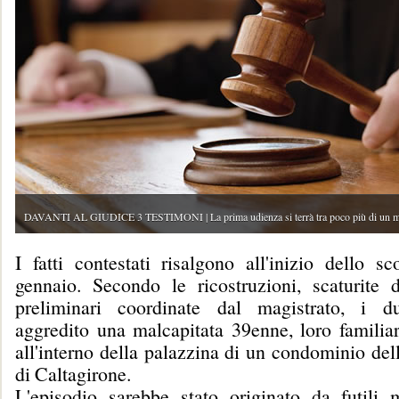
DAVANTI AL GIUDICE 3 TESTIMONI | La prima udienza si terrà tra poco più di un m
I fatti contestati risalgono all'inizio dello s
gennaio. Secondo le ricostruzioni, scaturite d
preliminari coordinate dal magistrato, i d
aggredito una malcapitata 39enne, loro familiar
all'interno della palazzina di un condominio de
di Caltagirone.
L'episodio sarebbe stato originato da futili m