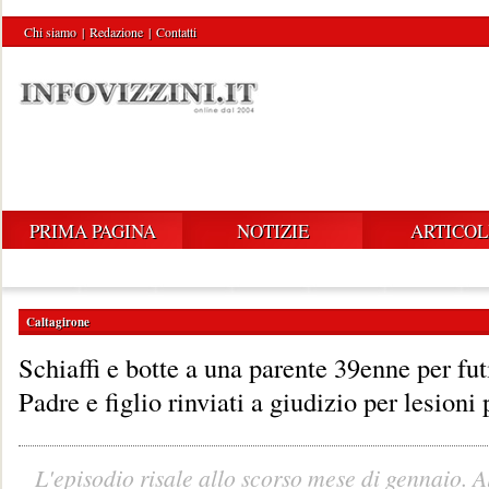
Chi siamo
|
Redazione
|
Contatti
PRIMA PAGINA
NOTIZIE
ARTICOL
Caltagirone
Schiaffi e botte a una parente 39enne per fut
Padre e figlio rinviati a giudizio per lesioni
L'episodio risale allo scorso mese di gennaio. A