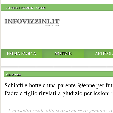
Chi siamo
|
Redazione
|
Contatti
PRIMA PAGINA
NOTIZIE
ARTICOL
Caltagirone
Schiaffi e botte a una parente 39enne per fut
Padre e figlio rinviati a giudizio per lesioni
L'episodio risale allo scorso mese di gennaio. A