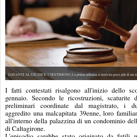
DAVANTI AL GIUDICE 3 TESTIMONI | La prima udienza si terrà tra poco più di un m
I fatti contestati risalgono all'inizio dello s
gennaio. Secondo le ricostruzioni, scaturite d
preliminari coordinate dal magistrato, i d
aggredito una malcapitata 39enne, loro familiar
all'interno della palazzina di un condominio de
di Caltagirone.
L'episodio sarebbe stato originato da futili m