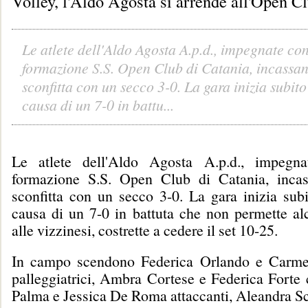
Volley, l'Aldo Agosta si arrende all'Open C
Le atlete dell'Aldo Agosta A.p.d., impegnate con
formazione S.S. Open Club di Catania, incassan
sconfitta con un secco 3-0. La gara inizia subito 
causa di un 7-0 in battu...
Le atlete dell'Aldo Agosta A.p.d., impegna
formazione S.S. Open Club di Catania, incas
sconfitta con un secco 3-0. La gara inizia subi
causa di un 7-0 in battuta che non permette al
alle vizzinesi, costrette a cedere il set 10-25.
In campo scendono Federica Orlando e Carme
palleggiatrici, Ambra Cortese e Federica Forte c
Palma e Jessica De Roma attaccanti, Aleandra Sci