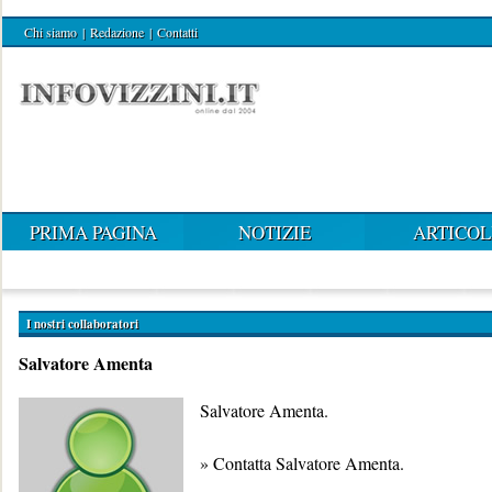
Chi siamo
|
Redazione
|
Contatti
PRIMA PAGINA
NOTIZIE
ARTICOL
I nostri collaboratori
Salvatore Amenta
Salvatore Amenta.
»
Contatta Salvatore Amenta
.