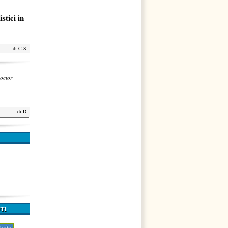
stici in
di
C.S.
octor
di
D.
TI