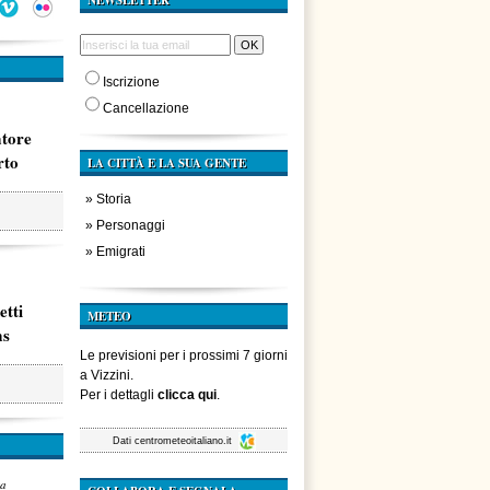
NEWSLETTER
Iscrizione
Cancellazione
atore
rto
LA CITTÀ E LA SUA GENTE
»
Storia
»
Personaggi
»
Emigrati
etti
METEO
ms
Le previsioni per i prossimi 7 giorni
a Vizzini.
Per i dettagli
clicca qui
.
Dati
centrometeoitaliano.it
za