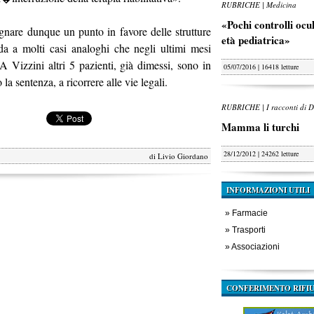
RUBRICHE | Medicina
«Pochi controlli oculi
gnare dunque un punto in favore delle strutture
età pediatrica»
ada a molti casi analoghi che negli ultimi mesi
 A Vizzini altri 5 pazienti, già dimessi, sono in
05/07/2016 | 16418 letture
 la sentenza, a ricorrere alle vie legali.
RUBRICHE | I racconti di D
Mamma li turchi
28/12/2012 | 24262 letture
di
Livio Giordano
INFORMAZIONI UTILI
»
Farmacie
»
Trasporti
»
Associazioni
CONFERIMENTO RIFIU