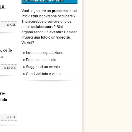
COLLABORA E SEGNALA
18,
Vuoi segnalare un
problema
di cui
InfoVizzini.it dovrebbe occuparsi?
Ti piacerebbe diventare uno dei
di
C.B.
nostri
collaboratore
? Stai
organizzando un
evento
? Desideri
inviarci una
foto
o un
video
su
Vizzini?
, ce lo
»
Invia una segnalazione
ga
»
Proponi un articolo
»
Suggerisci un evento
di
M.G.V.
»
Condividi foto e video
ro-
fida
di
G.A.