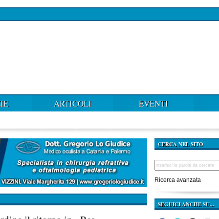
IE
ARTICOLI
EVENTI
CERCA NEL SITO
Ricerca avanzata
SEGUICI ANCHE SU...