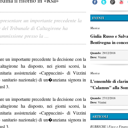
ordina il ritorno in «Rsa»
EVENTI
presentare un importante precedente la
e del Tribunale di Caltagirone ha
Musica
iammissione presso la ...
Giulia Russo e Salv
Bentivegna in conce
Quando
: 29/12/2018
Dove
: Vizzini
are un importante precedente la decisione con la
ltagirone ha disposto, nei giorni scorsi, la
itaria assistenziale «Cappuccini» di Vizzini
Musica
io sanitario nazionale) di un�anziana signora in
L'ensemble di clarin
sl 3.
"Calamus" alla So
are un importante precedente la decisione con la
Quando
: 27/12/2018
Dove
: Vizzini
ltagirone ha disposto, nei giorni scorsi, la
itaria assistenziale «Cappuccini» di Vizzini
ARTICOLI
io sanitario nazionale) di un�anziana signora in
sl 3.
RUBRICHE | Fisco e Finan