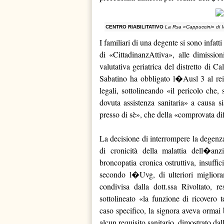
CENTRO RIABILITATIVO
La Rsa «Cappuccini» di Vi
I familiari di una degente si sono infat
di «CittadinanzAttiva», alle dimissio
valutativa geriatrica del distretto di C
Sabatino ha obbligato l�Ausl 3 al rein
legali, sottolineando «il pericolo che, 
dovuta assistenza sanitaria» a causa si
presso di sè», che della «comprovata dif
La decisione di interrompere la degenza
di cronicità della malattia dell�an
broncopatia cronica ostruttiva, insuffic
secondo l�Uvg, di ulteriori migliora
condivisa dalla dott.ssa Rivoltato, 
sottolineato «la funzione di ricovero
caso specifico, la signora aveva ormai 
alcun requisito sanitario, dimostrato dal