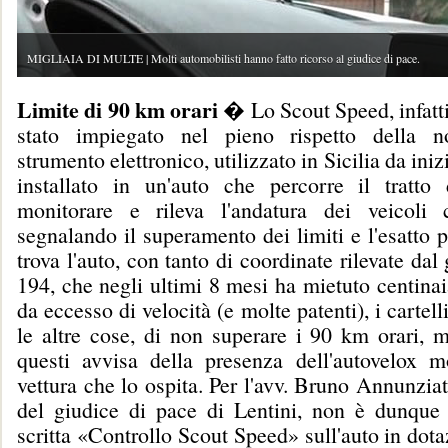
MIGLIAIA DI MULTE | Molti automobilisti hanno fatto ricorso al giudice di pace.
Limite di 90 km orari
� Lo Scout Speed, infatti
stato impiegato nel pieno rispetto della n
strumento elettronico, utilizzato in Sicilia da ini
installato in un'auto che percorre il tratto
monitorare e rileva l'andatura dei veicoli 
segnalando il superamento dei limiti e l'esatto p
trova l'auto, con tanto di coordinate rilevate dal 
194, che negli ultimi 8 mesi ha mietuto centinai
da eccesso di velocità (e molte patenti), i cartell
le altre cose, di non superare i 90 km orari, 
questi avvisa della presenza dell'autovelox m
vettura che lo ospita. Per l'avv. Bruno Annunziata
del giudice di pace di Lentini, non è dunque s
scritta «Controllo Scout Speed» sull'auto in dotaz