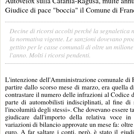
Autovelox sulla Catania-Ragusa, multe annu
Giudice di pace "boccia" il Comune di Fran
Decine di ricorsi accolti perché la segnaletica 
la normativa vigente. Le sanzioni dovevano pro
gettito per le casse comunali di oltre un milione
l'anno. Molti i ricorsi pendenti.
L'intenzione dell'Amministrazione comunale di F
partire dallo scorso mese di marzo, era quella d
contrastare il numero delle infrazioni al Codice d
parte di automobilisti indisciplinati, al fine di
l'incolumità degli stessi». Che dovevano essere t
giudicare dall'importo della relativa voce in 
variazioni di bilancio approvate un mese fa: oltre
euro. A far saltare i conti, però, è stato il giud