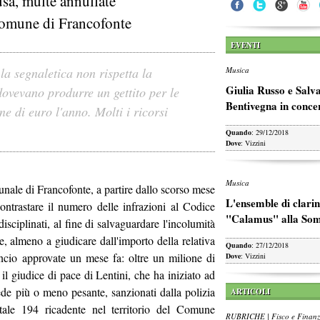
sa, multe annullate
Comune di Francofonte
EVENTI
 la segnaletica non rispetta la
Musica
Giulia Russo e Salv
dovevano produrre un gettito per le
Bentivegna in conce
ne di euro l'anno. Molti i ricorsi
Quando
: 29/12/2018
Dove
: Vizzini
Musica
nale di Francofonte, a partire dallo scorso mese
L'ensemble di clarin
ontrastare il numero delle infrazioni al Codice
"Calamus" alla So
disciplinati, al fine di salvaguardare l'incolumità
e, almeno a giudicare dall'importo della relativa
Quando
: 27/12/2018
lancio approvate un mese fa: oltre un milione di
Dove
: Vizzini
o il giudice di pace di Lentini, che ha iniziato ad
iede più o meno pesante, sanzionati dalla polizia
ARTICOLI
atale 194 ricadente nel territorio del Comune
RUBRICHE | Fisco e Finan