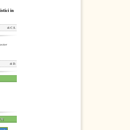
stici in
di
C.S.
octor
di
D.
TI