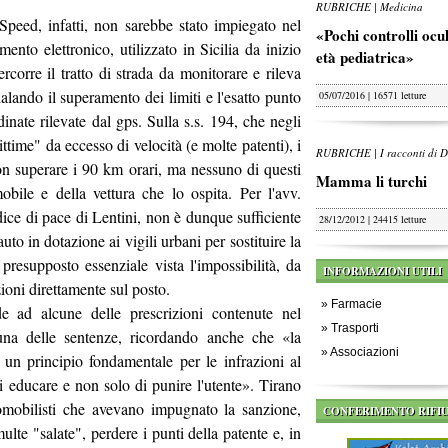
RUBRICHE | Medicina
eed, infatti, non sarebbe stato impiegato nel
«Pochi controlli oculi
ento elettronico, utilizzato in Sicilia da inizio
età pediatrica»
rcorre il tratto di strada da monitorare e rileva
nalando il superamento dei limiti e l'esatto punto
05/07/2016 | 16571 letture
dinate rilevate dal gps. Sulla s.s. 194, che negli
ttime" da eccesso di velocità (e molte patenti), i
RUBRICHE | I racconti di D
 non superare i 90 km orari, ma nessuno di questi
Mamma li turchi
obile e della vettura che lo ospita. Per l'avv.
ice di pace di Lentini, non è dunque sufficiente
28/12/2012 | 24415 letture
uto in dotazione ai vigili urbani per sostituire la
 presupposto essenziale vista l'impossibilità, da
INFORMAZIONI UTILI
zioni direttamente sul posto.
»
Farmacie
de ad alcune delle prescrizioni contenute nel
»
Trasporti
una delle sentenze, ricordando anche che «la
»
Associazioni
un principio fondamentale per le infrazioni al
i educare e non solo di punire l'utente». Tirano
omobilisti che avevano impugnato la sanzione,
CONFERIMENTO RIFIU
ulte "salate", perdere i punti della patente e, in