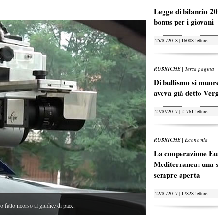
Legge di bilancio 20
bonus per i giovani
25/01/2018 | 16008 letture
RUBRICHE | Terza pagina
Di bullismo si muore
aveva già detto Ver
27/07/2017 | 21761 letture
RUBRICHE | Economia
La cooperazione Eu
Mediterranea: una s
sempre aperta
22/01/2017 | 17828 letture
tto ricorso al giudice di pace.