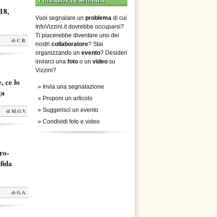
COLLABORA E SEGNALA
18,
Vuoi segnalare un
problema
di cui
InfoVizzini.it dovrebbe occuparsi?
Ti piacerebbe diventare uno dei
di
C.B.
nostri
collaboratore
? Stai
organizzando un
evento
? Desideri
inviarci una
foto
o un
video
su
Vizzini?
, ce lo
»
Invia una segnalazione
ga
»
Proponi un articolo
»
Suggerisci un evento
di
M.G.V.
»
Condividi foto e video
ro-
fida
di
G.A.