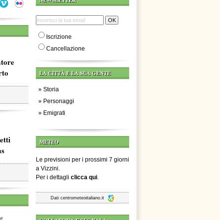
NEWSLETTER
Iscrizione
Cancellazione
atore
rto
LA CITTÀ E LA SUA GENTE
»
Storia
»
Personaggi
»
Emigrati
etti
METEO
ms
Le previsioni per i prossimi 7 giorni
a Vizzini.
Per i dettagli
clicca qui
.
Dati
centrometeoitaliano.it
za