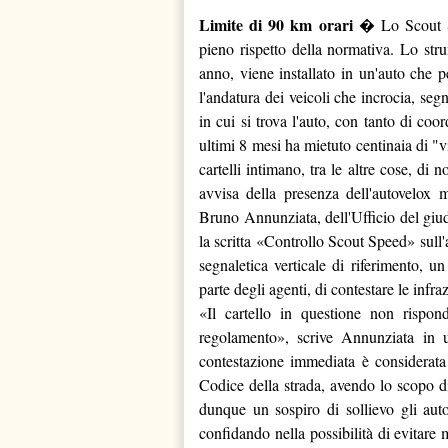
Limite di 90 km orari
� Lo Scout Sp
pieno rispetto della normativa. Lo strum
anno, viene installato in un'auto che pe
l'andatura dei veicoli che incrocia, seg
in cui si trova l'auto, con tanto di coor
ultimi 8 mesi ha mietuto centinaia di "vi
cartelli intimano, tra le altre cose, di
avvisa della presenza dell'autovelox m
Bruno Annunziata, dell'Ufficio del giud
la scritta «Controllo Scout Speed» sull'a
segnaletica verticale di riferimento, un
parte degli agenti, di contestare le infra
«Il cartello in questione non rispon
regolamento», scrive Annunziata in 
contestazione immediata è considerata 
Codice della strada, avendo lo scopo d
dunque un sospiro di sollievo gli aut
confidando nella possibilità di evitare m