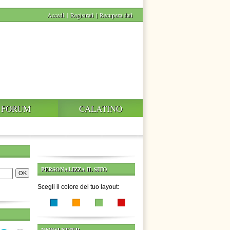
Accedi
|
Registrati
|
Recupera dati
FORUM
CALATINO
PERSONALIZZA IL SITO
Scegli il colore del tuo layout: