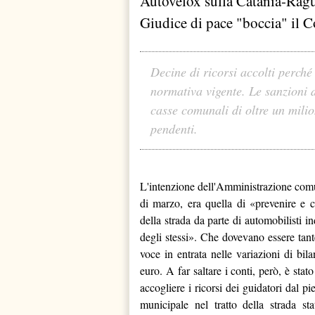
Autovelox sulla Catania-Ragu
Giudice di pace "boccia" il 
Decine di ricorsi accolti perché
normativa vigente. Le sanzioni 
casse comunali di oltre un milio
pendenti.
L'intenzione dell'Amministrazione comu
di marzo, era quella di «prevenire e c
della strada da parte di automobilisti in
degli stessi». Che dovevano essere tant
voce in entrata nelle variazioni di bi
euro. A far saltare i conti, però, è stat
accogliere i ricorsi dei guidatori dal p
municipale nel tratto della strada st