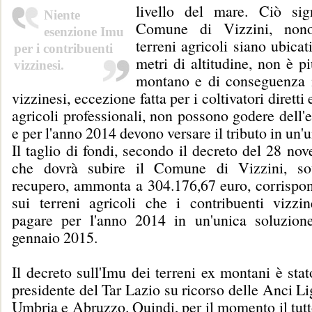
livello del mare. Ciò sig
Niente
Comune di Vizzini, nono
esenzione Imu
terreni agricoli siano ubicat
per i contribuenti
metri di altitudine, non è p
vizzinesi.
montano e di conseguenza i
vizzinesi, eccezione fatta per i coltivatori diretti
agricoli professionali, non possono godere dell
e per l'anno 2014 devono versare il tributo in un'u
Il taglio di fondi, secondo il decreto del 28 no
che dovrà subire il Comune di Vizzini, so
recupero, ammonta a 304.176,67 euro, corrispon
sui terreni agricoli che i contribuenti vizzi
pagare per l'anno 2014 in un'unica soluzion
gennaio 2015.
Il decreto sull'Imu dei terreni ex montani è sta
presidente del Tar Lazio su ricorso delle Anci Li
Umbria e Abruzzo. Quindi, per il momento il tutto