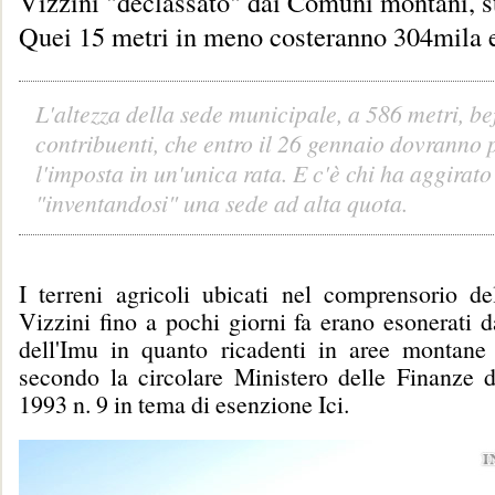
Vizzini "declassato" dai Comuni montani, 
Quei 15 metri in meno costeranno 304mila e
L'altezza della sede municipale, a 586 metri, bef
contribuenti, che entro il 26 gennaio dovranno 
l'imposta in un'unica rata. E c'è chi ha aggirat
"inventandosi" una sede ad alta quota.
I terreni agricoli ubicati nel comprensorio 
Vizzini fino a pochi giorni fa erano esonerati 
dell'Imu in quanto ricadenti in aree montane 
secondo la circolare Ministero delle Finanze 
1993 n. 9 in tema di esenzione Ici.