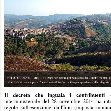
SOTTO QUOTA 601 METRI | Vizzini non rientra più nell'elenco dei Comuni montani pe
municipale si trova appena 15 metri sotto il livello stabilito per appartenere alla categoria.
Il decreto che inguaia i contribuenti
- 
interministeriale del 28 novembre 2014 ha int
regole sull'esenzione dall'Imu (imposta munici