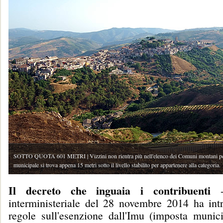
SOTTO QUOTA 601 METRI | Vizzini non rientra più nell'elenco dei Comuni montani pe
municipale si trova appena 15 metri sotto il livello stabilito per appartenere alla categoria.
Il decreto che inguaia i contribuenti
- 
interministeriale del 28 novembre 2014 ha int
regole sull'esenzione dall'Imu (imposta munici