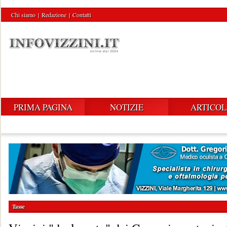
Chi siamo
|
Redazione
|
Contatti
PRIMA PAGINA
NOTIZIE
ARTICOL
Tasse