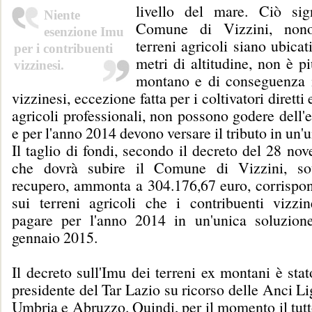
livello del mare. Ciò sig
Niente
Comune di Vizzini, nono
esenzione Imu
terreni agricoli siano ubicat
per i contribuenti
metri di altitudine, non è p
vizzinesi.
montano e di conseguenza i
vizzinesi, eccezione fatta per i coltivatori diretti
agricoli professionali, non possono godere dell
e per l'anno 2014 devono versare il tributo in un'u
Il taglio di fondi, secondo il decreto del 28 no
che dovrà subire il Comune di Vizzini, so
recupero, ammonta a 304.176,67 euro, corrispon
sui terreni agricoli che i contribuenti vizzi
pagare per l'anno 2014 in un'unica soluzion
gennaio 2015.
Il decreto sull'Imu dei terreni ex montani è sta
presidente del Tar Lazio su ricorso delle Anci Li
Umbria e Abruzzo. Quindi, per il momento il tutto