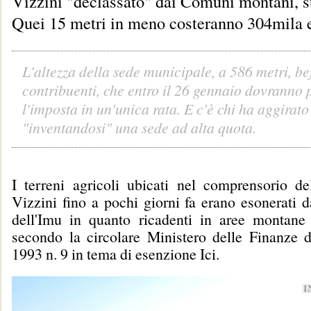
Vizzini "declassato" dai Comuni montani, 
Quei 15 metri in meno costeranno 304mila e
L'altezza della sede municipale, a 586 metri, bef
contribuenti, che entro il 26 gennaio dovranno 
l'imposta in un'unica rata. E c'è chi ha aggirat
"inventandosi" una sede ad alta quota.
I terreni agricoli ubicati nel comprensorio 
Vizzini fino a pochi giorni fa erano esonerati 
dell'Imu in quanto ricadenti in aree montane 
secondo la circolare Ministero delle Finanze 
1993 n. 9 in tema di esenzione Ici.