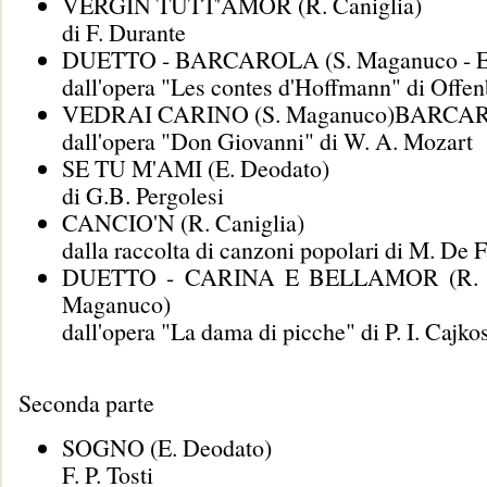
VERGIN TUTT'AMOR (R. Caniglia)
di F. Durante
DUETTO - BARCAROLA (S. Maganuco - E.
dall'opera "Les contes d'Hoffmann" di Offe
VEDRAI CARINO (S. Maganuco)BARCA
dall'opera "Don Giovanni" di W. A. Mozart
SE TU M'AMI (E. Deodato)
di G.B. Pergolesi
CANCIO'N (R. Caniglia)
dalla raccolta di canzoni popolari di M. De F
DUETTO - CARINA E BELLAMOR (R. Ca
Maganuco)
dall'opera "La dama di picche" di P. I. Cajkos
Seconda parte
SOGNO (E. Deodato)
F. P. Tosti