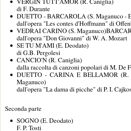
VERGIN TUTT'AMOR (R. Caniglia)
di F. Durante
DUETTO - BARCAROLA (S. Maganuco - E.
dall'opera "Les contes d'Hoffmann" di Offe
VEDRAI CARINO (S. Maganuco)BARCA
dall'opera "Don Giovanni" di W. A. Mozart
SE TU M'AMI (E. Deodato)
di G.B. Pergolesi
CANCIO'N (R. Caniglia)
dalla raccolta di canzoni popolari di M. De F
DUETTO - CARINA E BELLAMOR (R. Ca
Maganuco)
dall'opera "La dama di picche" di P. I. Cajkos
Seconda parte
SOGNO (E. Deodato)
F. P. Tosti