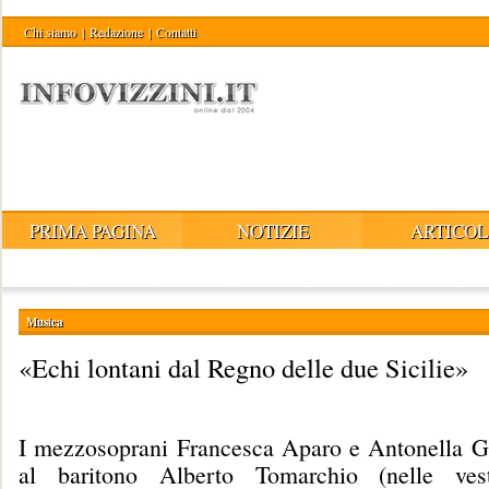
Chi siamo
|
Redazione
|
Contatti
PRIMA PAGINA
NOTIZIE
ARTICOL
Musica
«Echi lontani dal Regno delle due Sicilie»
I mezzosoprani Francesca Aparo e Antonella G
al baritono Alberto Tomarchio (nelle ve