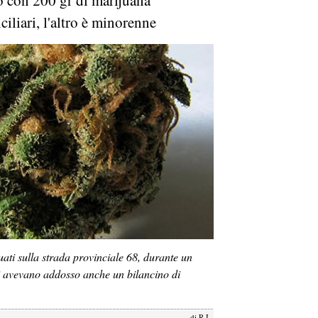
 con 200 gr di marijuana
iliari, l'altro è minorenne
duati sulla strada provinciale 68, durante un
ni avevano addosso anche un bilancino di
di
R.I.