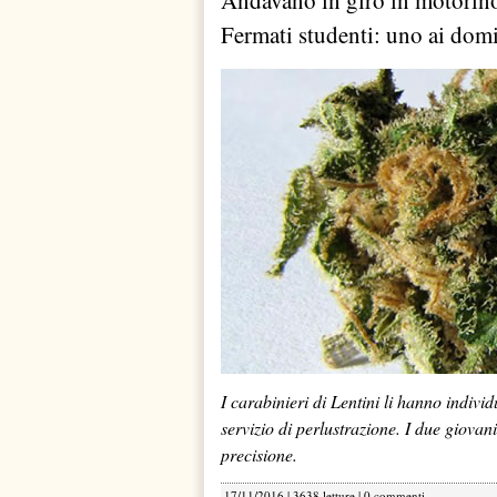
Andavano in giro in motorino
Fermati studenti: uno ai domic
I carabinieri di Lentini li hanno indivi
servizio di perlustrazione. I due giova
precisione.
17/11/2016 | 3638 letture |
0 commenti