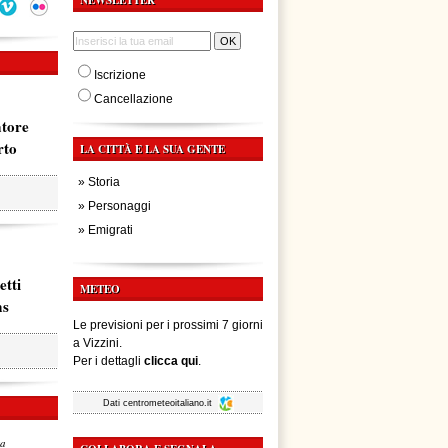
NEWSLETTER
Iscrizione
Cancellazione
atore
rto
LA CITTÀ E LA SUA GENTE
»
Storia
»
Personaggi
»
Emigrati
etti
METEO
ms
Le previsioni per i prossimi 7 giorni
a Vizzini.
Per i dettagli
clicca qui
.
Dati
centrometeoitaliano.it
za