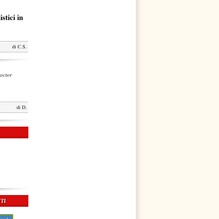
stici in
di
C.S.
octor
di
D.
TI