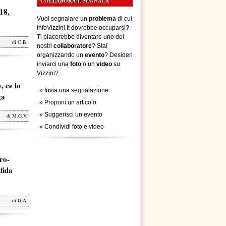
COLLABORA E SEGNALA
18,
Vuoi segnalare un
problema
di cui
InfoVizzini.it dovrebbe occuparsi?
Ti piacerebbe diventare uno dei
di
C.B.
nostri
collaboratore
? Stai
organizzando un
evento
? Desideri
inviarci una
foto
o un
video
su
Vizzini?
, ce lo
»
Invia una segnalazione
ga
»
Proponi un articolo
»
Suggerisci un evento
di
M.G.V.
»
Condividi foto e video
ro-
fida
di
G.A.