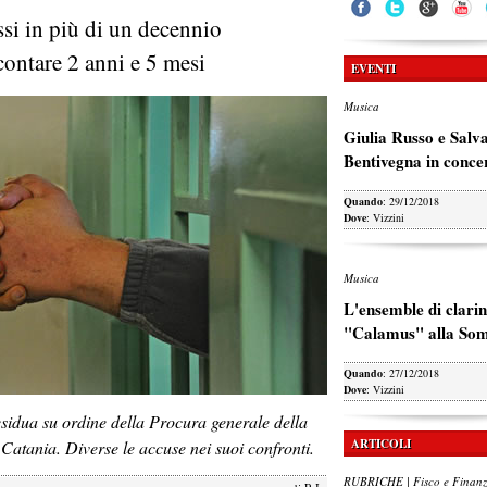
si in più di un decennio
contare 2 anni e 5 mesi
EVENTI
Musica
Giulia Russo e Salv
Bentivegna in conce
Quando
: 29/12/2018
Dove
: Vizzini
Musica
L'ensemble di clarin
"Calamus" alla So
Quando
: 27/12/2018
Dove
: Vizzini
esidua su ordine della Procura generale della
ARTICOLI
Catania. Diverse le accuse nei suoi confronti.
RUBRICHE | Fisco e Finan