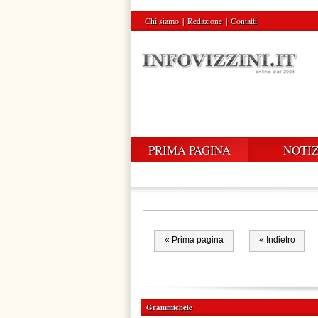
Chi siamo
|
Redazione
|
Contatti
PRIMA PAGINA
NOTIZ
« Prima pagina
« Indietro
Grammichele