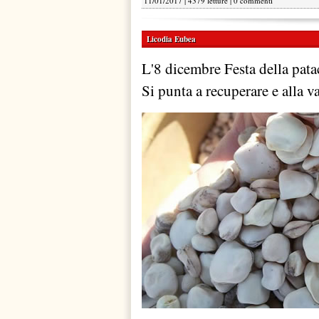
11/01/2017 | 4379 letture |
0 commenti
Licodia Eubea
L'8 dicembre Festa della patac
Si punta a recuperare e alla va