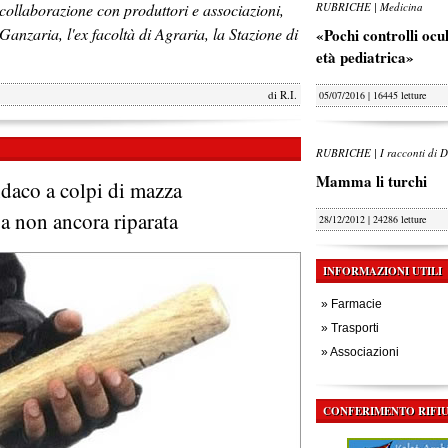
collaborazione con produttori e associazioni,
RUBRICHE | Medicina
 Ganzaria, l'ex facoltà di Agraria, la Stazione di
«Pochi controlli oculi
età pediatrica»
di
R.I.
05/07/2016 | 16445 letture
RUBRICHE | I racconti di D
Mamma li turchi
ndaco a colpi di mazza
a non ancora riparata
28/12/2012 | 24286 letture
INFORMAZIONI UTILI
»
Farmacie
»
Trasporti
»
Associazioni
CONFERIMENTO RIFIU