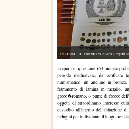
IN CORSO ULTERIORI INDAGINI | I reperti seque
I reperti in questione (63 monete proba
periodo medioevale, da verificare t
numismatico, un anellino in bronzo, 8
frammento di lamina in metallo, u
greco�romano, 6 punte di frecce dell'
oggetti di straordinario interesse cu
custodito all'interno dell'abitazione 
indagini per individuare il luogo ove sian