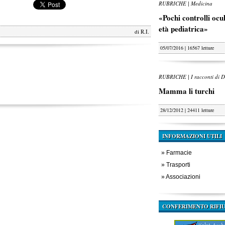
RUBRICHE | Medicina
«Pochi controlli oculi
età pediatrica»
di
R.I.
05/07/2016 | 16567 letture
RUBRICHE | I racconti di D
Mamma li turchi
28/12/2012 | 24411 letture
INFORMAZIONI UTILI
»
Farmacie
»
Trasporti
»
Associazioni
CONFERIMENTO RIFIU