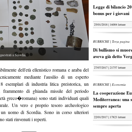
Legge di bilancio 20
bonus per i giovani
25/01/2018 | 16004 letture
RUBRICHE | Terza pagina
Di bullismo si muore
strati a Scordia.
aveva già detto Ver
27/07/2017 | 21757 letture
bilmente dell'età ellenistico romana e araba del
ecnicamente mediante l'ausilio di un esperto
 esemplari di industria litica preistorica, un
RUBRICHE | Economia
n frammento di ghianda missile del periodo
La cooperazione Eu
età greco�romana) sono stati individuati quali
Mediterranea: una s
lturale. Un vero e proprio tesoro archeologico
sempre aperta
di un uomo di Scordia. Sono in corso ulteriori
22/01/2017 | 17823 letture
o stati rinvenuti i reperti.