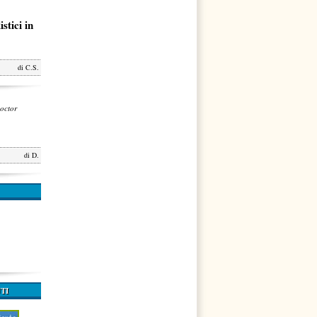
stici in
di
C.S.
octor
di
D.
TI