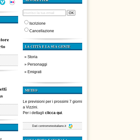
NEWSLETTER
Iscrizione
Cancellazione
atore
rto
LA CITTÀ E LA SUA GENTE
»
Storia
»
Personaggi
»
Emigrati
etti
METEO
ms
Le previsioni per i prossimi 7 giorni
a Vizzini.
Per i dettagli
clicca qui
.
Dati
centrometeoitaliano.it
za