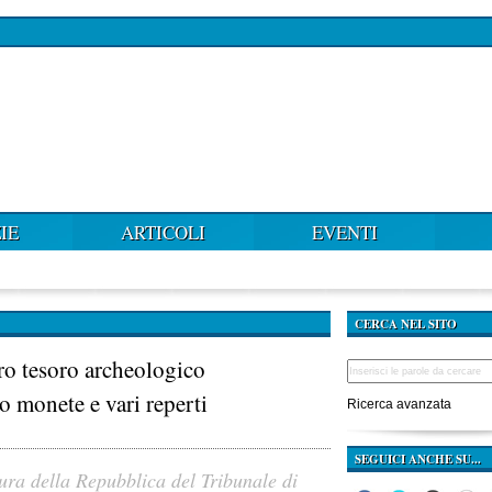
IE
ARTICOLI
EVENTI
CERCA NEL SITO
ro tesoro archeologico
o monete e vari reperti
Ricerca avanzata
SEGUICI ANCHE SU...
ura della Repubblica del Tribunale di