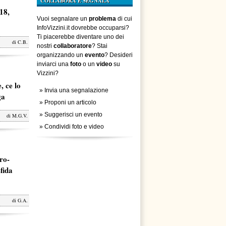
COLLABORA E SEGNALA
18,
Vuoi segnalare un
problema
di cui
InfoVizzini.it dovrebbe occuparsi?
Ti piacerebbe diventare uno dei
di
C.B.
nostri
collaboratore
? Stai
organizzando un
evento
? Desideri
inviarci una
foto
o un
video
su
Vizzini?
, ce lo
»
Invia una segnalazione
ga
»
Proponi un articolo
»
Suggerisci un evento
di
M.G.V.
»
Condividi foto e video
ro-
fida
di
G.A.