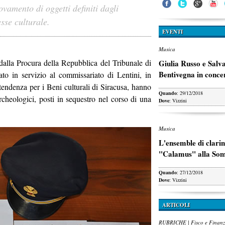
ovamento di oggetti definiti dagli
esse culturale.
EVENTI
Musica
 dalla Procura della Repubblica del Tribunale di
Giulia Russo e Salv
Bentivegna in conce
tato in servizio al commissariato di Lentini, in
tendenza per i Beni culturali di Siracusa, hanno
Quando
: 29/12/2018
rcheologici, posti in sequestro nel corso di una
Dove
: Vizzini
Musica
L'ensemble di clarin
"Calamus" alla So
Quando
: 27/12/2018
Dove
: Vizzini
ARTICOLI
RUBRICHE | Fisco e Finan