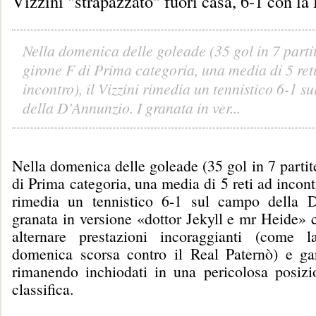
Vizzini "strapazzato" fuori casa, 6-1 con l
Nella domenica delle goleade (35 gol in 7 parti
girone F di Prima categoria, una media di 5 ret
incontro), il Vizzini rimedia un tennistico 6-1 s
della D'Annunzio. I granata in ver...
Nella domenica delle goleade (35 gol in 7 partit
di Prima categoria, una media di 5 reti ad incontr
rimedia un tennistico 6-1 sul campo della D
granata in versione «dottor Jekyll e mr Heide» 
alternare prestazioni incoraggianti (come l
domenica scorsa contro il Real Paternò) e gar
rimanendo inchiodati in una pericolosa posizi
classifica.