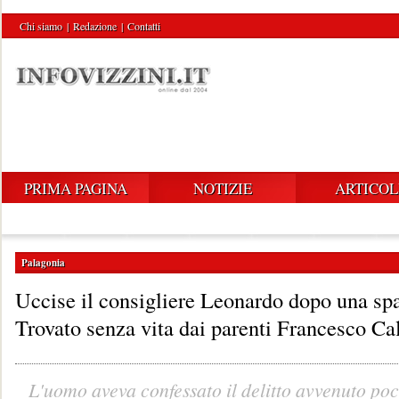
Chi siamo
|
Redazione
|
Contatti
PRIMA PAGINA
NOTIZIE
ARTICOL
Palagonia
Uccise il consigliere Leonardo dopo una spa
Trovato senza vita dai parenti Francesco C
L'uomo aveva confessato il delitto avvenuto po