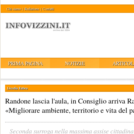
Chi siamo
|
Redazione
|
Contatti
PRIMA PAGINA
NOTIZIE
ARTICOL
Licodia Eubea
Randone lascia l'aula, in Consiglio arriva R
«Migliorare ambiente, territorio e vita del 
Seconda surroga nella massima assise cittadina.