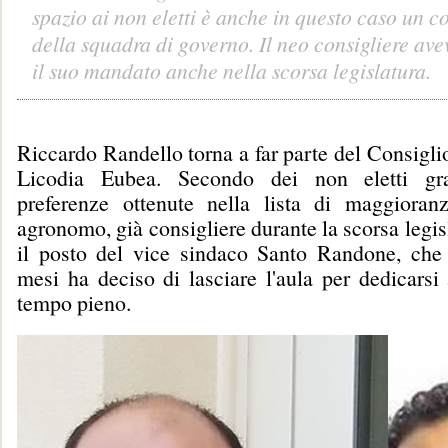
spazio ai non eletti è anche in questo caso un 
della squadra di governo. Il neo consigliere ave
il suo mandato anche nella scorsa legislatura.
Riccardo Randello torna a far parte del Consigl
Licodia Eubea. Secondo dei non eletti gr
preferenze ottenute nella lista di maggioran
agronomo, già consigliere durante la scorsa legis
il posto del vice sindaco Santo Randone, che
mesi ha deciso di lasciare l'aula per dedicarsi
tempo pieno.