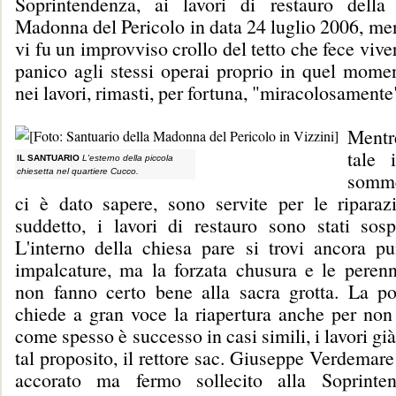
Soprintendenza, ai lavori di restauro della
Madonna del Pericolo in data 24 luglio 2006, men
vi fu un improvviso crollo del tetto che fece viv
panico agli stessi operai proprio in quel mome
nei lavori, rimasti, per fortuna, "miracolosamente
Mentre
tale 
IL SANTUARIO
L'esterno della piccola
chiesetta nel quartiere Cucco.
somme
ci è dato sapere, sono servite per le riparazi
suddetto, i lavori di restauro sono stati sos
L'interno della chiesa pare si trovi ancora pun
impalcature, ma la forzata chusura e le perenni
non fanno certo bene alla sacra grotta. La p
chiede a gran voce la riapertura anche per non 
come spesso è successo in casi simili, i lavori già 
tal proposito, il rettore sac. Giuseppe Verdemare
accorato ma fermo sollecito alla Soprinten