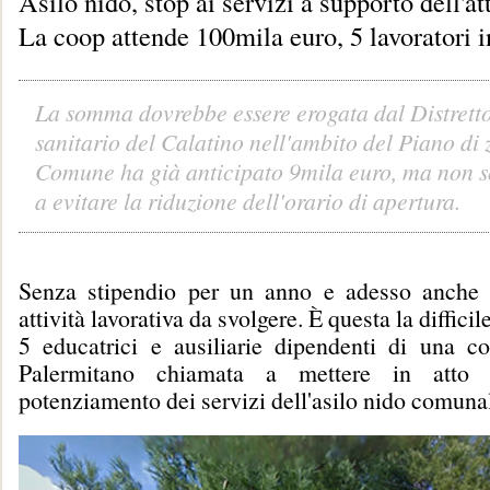
Asilo nido, stop ai servizi a supporto dell'at
La coop attende 100mila euro, 5 lavoratori i
La somma dovrebbe essere erogata dal Distretto
sanitario del Calatino nell'ambito del Piano di z
Comune ha già anticipato 9mila euro, ma non s
a evitare la riduzione dell'orario di apertura.
Senza stipendio per un anno e adesso anche 
attività lavorativa da svolgere. È questa la difficil
5 educatrici e ausiliarie dipendenti di una co
Palermitano chiamata a mettere in atto 
potenziamento dei servizi dell'asilo nido comunal