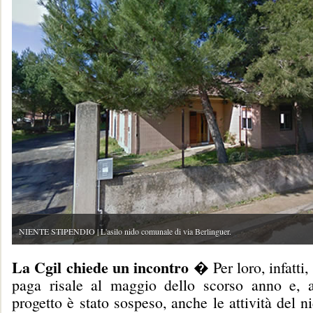
NIENTE STIPENDIO | L'asilo nido comunale di via Berlinguer.
La Cgil chiede un incontro
� Per loro, infatti,
paga risale al maggio dello scorso anno e, 
progetto è stato sospeso, anche le attività del n