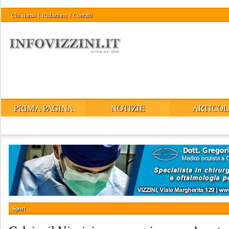
Chi siamo
|
Redazione
|
Contatti
PRIMA PAGINA
NOTIZIE
ARTICOL
Sport