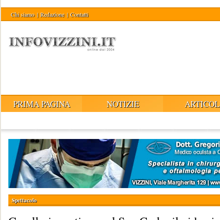
Chi siamo
|
Redazione
|
Contatti
PRIMA PAGINA
NOTIZIE
ARTICOL
Spettacolo