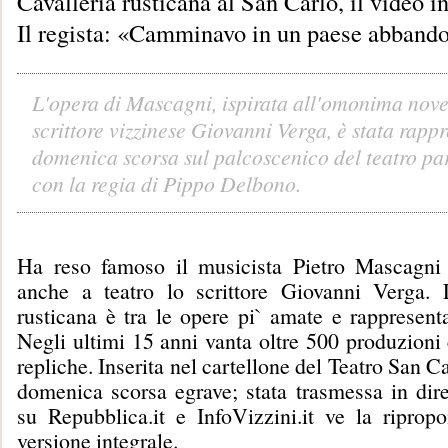
Cavalleria rusticana al San Carlo, il video i
Il regista: «Camminavo in un paese abbando
L'opera di Mascagni, ispirata all'omonima nove
scrittore vizzinese Giovanni Verga, è stata rapp
domenica scorsa sul palcoscenico del teatro pa
con la regia di Pippo Delbono.
Ha reso famoso il musicista Pietro Mascagni
anche a teatro lo scrittore Giovanni Verga. 
rusticana è tra le opere pi` amate e rappresent
Negli ultimi 15 anni vanta oltre 500 produzioni
repliche. Inserita nel cartellone del Teatro San C
domenica scorsa egrave; stata trasmessa in dire
su Repubblica.it e InfoVizzini.it ve la riprop
versione integrale.