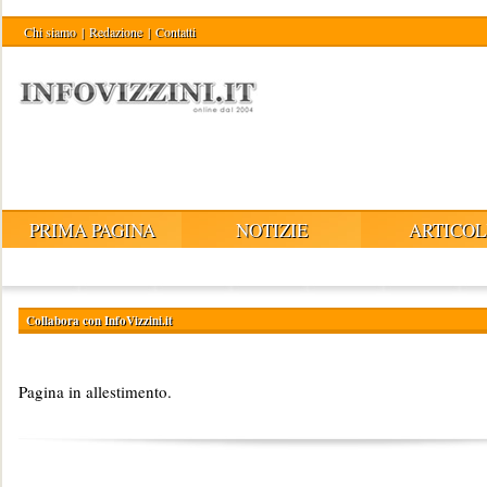
Chi siamo
|
Redazione
|
Contatti
PRIMA PAGINA
NOTIZIE
ARTICOL
Collabora con InfoVizzini.it
Pagina in allestimento.