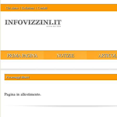
Chi siamo
|
Redazione
|
Contatti
PRIMA PAGINA
NOTIZIE
ARTICOL
Personaggi illustri
Pagina in allestimento.