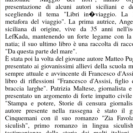
presentazione di alcuni autori siciliani e de
scegliendo il tema "Libri in�viaggio. La 
metafora del viaggio". La prima autrice, Ange
siciliana di origine, vive da 35 anni nell'i
LefKada, mantenendo un forte legame con la 
natia; il suo ultimo libro è una raccolta di racco
"Da questa parte del mare".
È stata poi la volta del giovane autore Matteo Pu
presentato ai giovanissimi allievi della scuola m
sempre attuale e avvincente di Francesco d'Assi
libro di riflessioni "Francesco d'Assisi, figlio
braccia larghe". Patrizia Maltese, giornalista e 
presentato un argomento di forte impatto civile
"Stampa e potere, Storie di censura giornalis
autore presente nella rassegna è stato il 
Cinquemani con il suo romanzo "Zia Favola
siculish", primo romanzo in lingua siculis
testimonianza della storia dei molti italiani