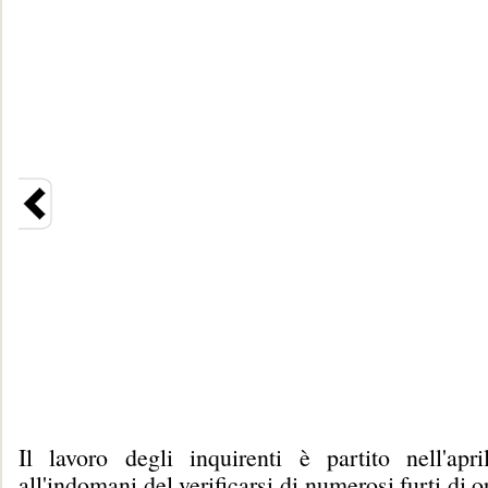
Il lavoro degli inquirenti è partito nell'apr
all'indomani del verificarsi di numerosi furti di or