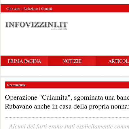
Chi siamo
|
Redazione
|
Contatti
PRIMA PAGINA
NOTIZIE
ARTICOL
Grammichele
Operazione "Calamita", sgominata una banda
Rubavano anche in casa della propria nonna:
Alcuni dei furti erano stati esplicitamente comm