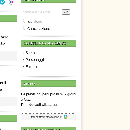
NEWSLETTER
Iscrizione
Cancellazione
atore
rto
LA CITTÀ E LA SUA GENTE
»
Storia
»
Personaggi
»
Emigrati
etti
METEO
ms
Le previsioni per i prossimi 7 giorni
a Vizzini.
Per i dettagli
clicca qui
.
Dati
centrometeoitaliano.it
za