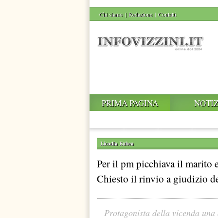
Chi siamo
|
Redazione
|
Contatti
PRIMA PAGINA
NOTIZ
Licodia Eubea
Per il pm picchiava il marito 
Chiesto il rinvio a giudizio 
Protagonista della vicenda una 