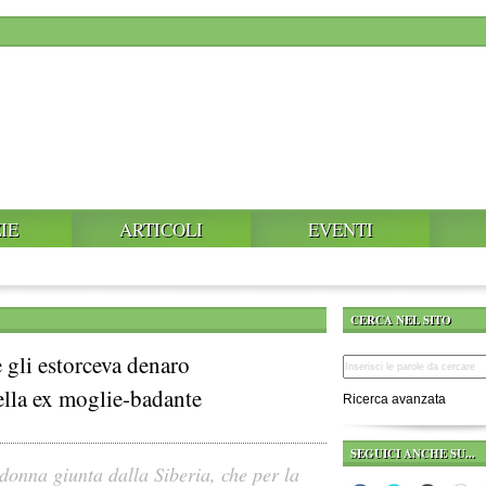
IE
ARTICOLI
EVENTI
CERCA NEL SITO
e gli estorceva denaro
della ex moglie-badante
Ricerca avanzata
SEGUICI ANCHE SU...
donna giunta dalla Siberia, che per la