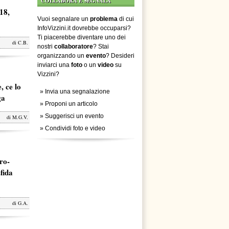
COLLABORA E SEGNALA
18,
Vuoi segnalare un
problema
di cui
InfoVizzini.it dovrebbe occuparsi?
Ti piacerebbe diventare uno dei
di
C.B.
nostri
collaboratore
? Stai
organizzando un
evento
? Desideri
inviarci una
foto
o un
video
su
Vizzini?
, ce lo
»
Invia una segnalazione
ga
»
Proponi un articolo
»
Suggerisci un evento
di
M.G.V.
»
Condividi foto e video
ro-
fida
di
G.A.