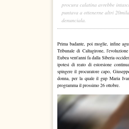
procura calatina avrebbe intasc
puntava a ottenerne altri 20mil
denunciala.
Prima badante, poi moglie, infine agu
Tribunale di Caltagirone, l'evoluzio
Eubea vent'anni fa dalla Siberia occiden
ipotesi di reato di estorsione continu
spingere il procuratore capo, Giuseppe
donna, per la quale il gup Maria Ivana
programma il prossimo 26 ottobre.