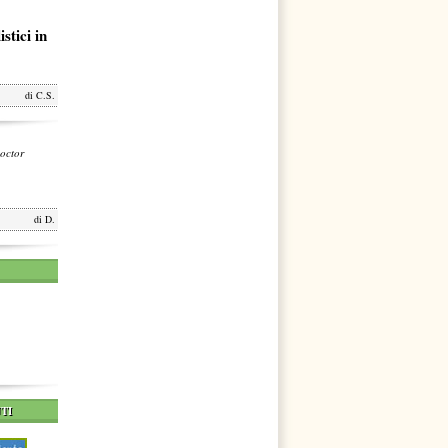
stici in
di
C.S.
octor
di
D.
TI