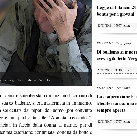
Legge di bilancio 20
bonus per i giovani
25/01/2018 | 15957 letture
RUBRICHE | Terza pagina
Di bullismo si muore
aveva già detto Ver
27/07/2017 | 21710 letture
 giunta in Italia vent'anni fa.
RUBRICHE | Economia
e di denaro sarebbe stato un anziano licodiano di
La cooperazione Eu
 sua ex badante, si era trasformata in un inferno.
Mediterranea: una s
sempre aperta
 sollecitata dai nipoti dell'uomo (poi convinto
gere un quadro in stile "Arancia meccanica":
22/01/2017 | 17777 letture
anciati in faccia dalla donna al marito, pur di
tentata estorsione continuata, condita da botte e