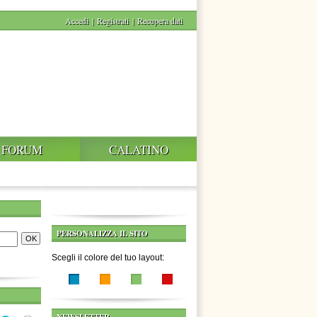
Accedi
|
Registrati
|
Recupera dati
FORUM
CALATINO
PERSONALIZZA IL SITO
Scegli il colore del tuo layout: