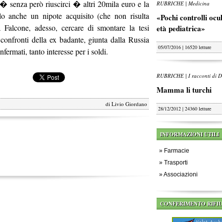
� senza però riuscirci � altri 20mila euro e la
RUBRICHE | Medicina
llo anche un nipote acquisito (che non risulta
«Pochi controlli oculi
 Falcone, adesso, cercare di smontare la tesi
età pediatrica»
 confronti della ex badante, giunta dalla Russia
05/07/2016 | 16520 letture
fermati, tanto interesse per i soldi.
RUBRICHE | I racconti di D
Mamma li turchi
di
Livio Giordano
28/12/2012 | 24360 letture
INFORMAZIONI UTILI
»
Farmacie
»
Trasporti
»
Associazioni
CONFERIMENTO RIFIU