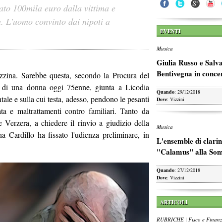
ato 100mila euro dalla vittima e
a. L'uomo convinto dai nipoti a
EVENTI
Musica
Giulia Russo e Salv
Bentivegna in conce
zzina. Sarebbe questa, secondo la Procura del
ne di una donna oggi 75enne, giunta a Licodia
Quando
: 29/12/2018
tale e sulla cui testa, adesso, pendono le pesanti
Dove
: Vizzini
ata e maltrattamenti contro familiari. Tanto da
 Verzera, a chiedere il rinvio a giudizio della
Musica
 Cardillo ha fissato l'udienza preliminare, in
L'ensemble di clarin
"Calamus" alla So
Quando
: 27/12/2018
Dove
: Vizzini
ARTICOLI
RUBRICHE | Fisco e Finan