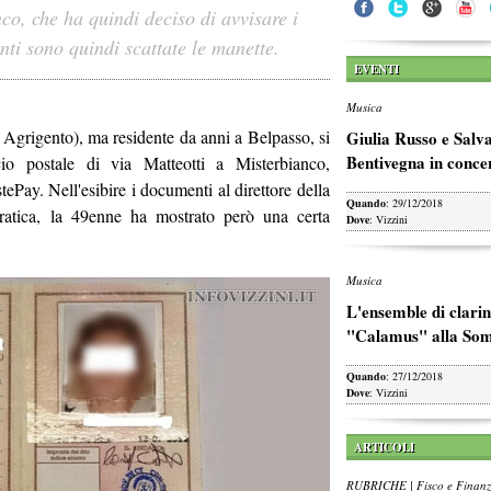
nco, che ha quindi deciso di avvisare i
ti sono quindi scattate le manette.
EVENTI
Musica
 Agrigento), ma residente da anni a Belpasso, si
Giulia Russo e Salv
Bentivegna in conce
icio postale di via Matteotti a Misterbianco,
tePay. Nell'esibire i documenti al direttore della
Quando
: 29/12/2018
 pratica, la 49enne ha mostrato però una certa
Dove
: Vizzini
Musica
L'ensemble di clarin
"Calamus" alla So
Quando
: 27/12/2018
Dove
: Vizzini
ARTICOLI
RUBRICHE | Fisco e Finan