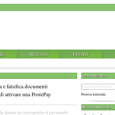
IE
ARTICOLI
EVENTI
CERCA NEL SITO
a e falsifica documenti
di attivare una PostePay
Ricerca avanzata
SEGUICI ANCHE SU...
la donna ha insospettito il personale