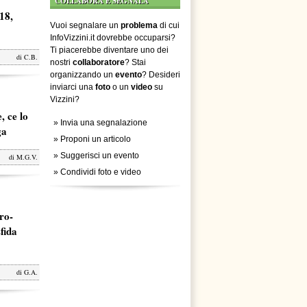
COLLABORA E SEGNALA
18,
Vuoi segnalare un
problema
di cui
InfoVizzini.it dovrebbe occuparsi?
Ti piacerebbe diventare uno dei
di
C.B.
nostri
collaboratore
? Stai
organizzando un
evento
? Desideri
inviarci una
foto
o un
video
su
Vizzini?
, ce lo
»
Invia una segnalazione
ga
»
Proponi un articolo
»
Suggerisci un evento
di
M.G.V.
»
Condividi foto e video
ro-
fida
di
G.A.