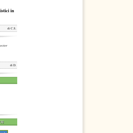
stici in
di
C.S.
octor
di
D.
TI