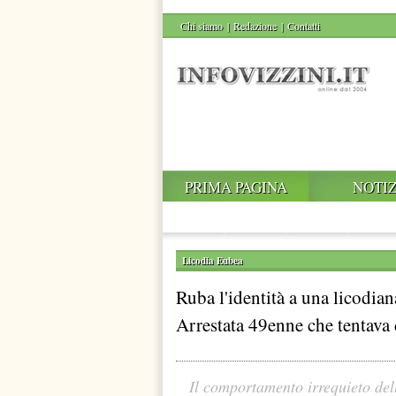
Chi siamo
|
Redazione
|
Contatti
PRIMA PAGINA
NOTIZ
Licodia Eubea
Ruba l'identità a una licodian
Arrestata 49enne che tentava 
Il comportamento irrequieto del