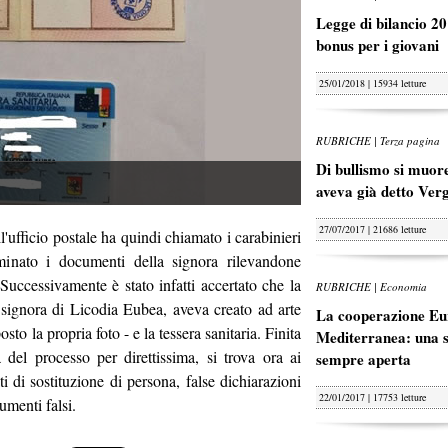
Legge di bilancio 20
bonus per i giovani
25/01/2018 | 15934 letture
RUBRICHE | Terza pagina
Di bullismo si muore
aveva già detto Ver
27/07/2017 | 21686 letture
'ufficio postale ha quindi chiamato i carabinieri
minato i documenti della signora rilevandone
. Successivamente è stato infatti accertato che la
RUBRICHE | Economia
 signora di Licodia Eubea, aveva creato ad arte
La cooperazione Eu
sto la propria foto - e la tessera sanitaria. Finita
Mediterranea: una s
sa del processo per direttissima, si trova ora ai
sempre aperta
ati di sostituzione di persona, false dichiarazioni
22/01/2017 | 17753 letture
umenti falsi.