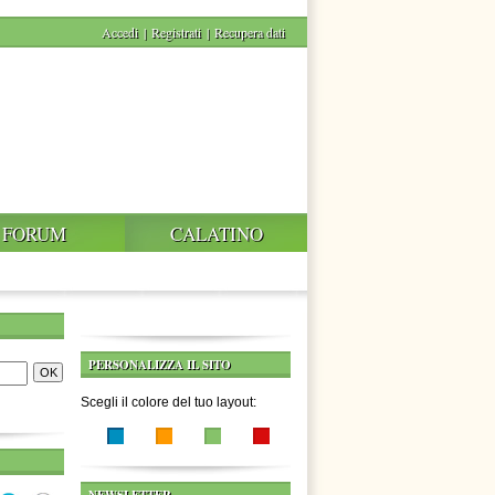
Accedi
|
Registrati
|
Recupera dati
FORUM
CALATINO
PERSONALIZZA IL SITO
Scegli il colore del tuo layout: