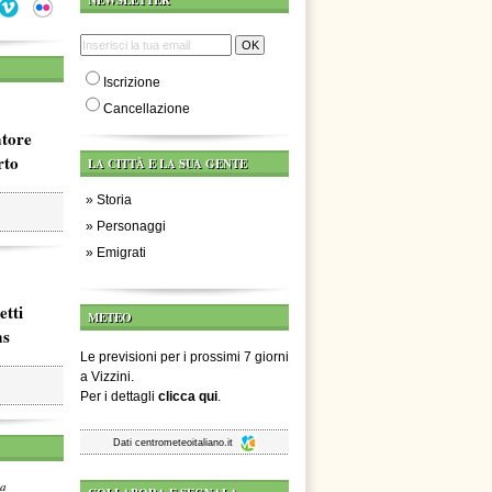
NEWSLETTER
Iscrizione
Cancellazione
atore
rto
LA CITTÀ E LA SUA GENTE
»
Storia
»
Personaggi
»
Emigrati
etti
METEO
ms
Le previsioni per i prossimi 7 giorni
a Vizzini.
Per i dettagli
clicca qui
.
Dati
centrometeoitaliano.it
za