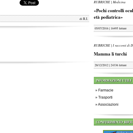
RUBRICHE | Medicina
«Pochi controlli oculi
età pediatrica»
di
R.I.
05/07/2016 | 16495 letture
RUBRICHE | I racconti di D
Mamma li turchi
28/12/2012 | 24336 letture
INFORMAZIONI UTILI
»
Farmacie
»
Trasporti
»
Associazioni
CONFERIMENTO RIFIU