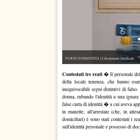
FURTO D'IDENTITÀ | I documenti falsificati.
Contestati tre reati
� Il personale dell
della locale tenenza, che hanno esa
inequivocabili segni distintivi di falso
donna, rubando l'identità a una ignara
false carta di identità � a cui aveva appo
in manette, all'arrestate (che, in atte
domiciliari) è sono stati contestati i re
sull'identità personale e possesso di doc