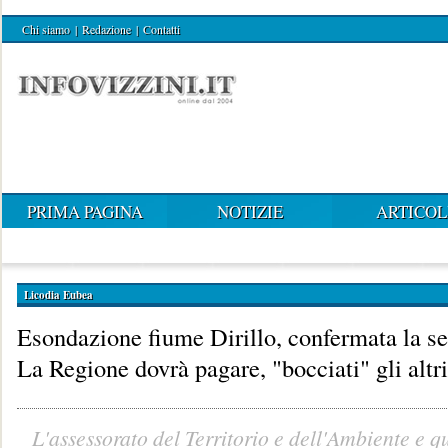
Chi siamo
|
Redazione
|
Contatti
PRIMA PAGINA
NOTIZIE
ARTICOL
Licodia Eubea
Esondazione fiume Dirillo, confermata la s
La Regione dovrà pagare, "bocciati" gli altri
L'assessorato del Territorio e dell'Ambiente e q