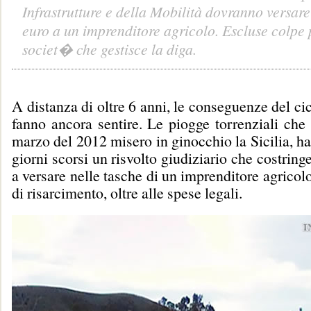
Infrastrutture e della Mobilità dovranno versar
euro a un imprenditore agricolo. Escluse colpe 
societ� che gestisce la diga.
A distanza di oltre 6 anni, le conseguenze del ci
fanno ancora sentire. Le piogge torrenziali che t
marzo del 2012 misero in ginocchio la Sicilia, h
giorni scorsi un risvolto giudiziario che costring
a versare nelle tasche di un imprenditore agricol
di risarcimento, oltre alle spese legali.