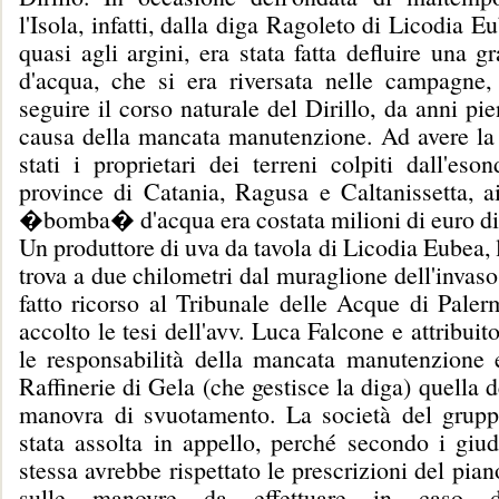
l'Isola, infatti, dalla diga Ragoleto di Licodia E
quasi agli argini, era stata fatta defluire una g
d'acqua, che si era riversata nelle campagne
seguire il corso naturale del Dirillo, da anni pie
causa della mancata manutenzione. Ad avere la
stati i proprietari dei terreni colpiti dall'eso
province di Catania, Ragusa e Caltanissetta, ai
�bomba� d'acqua era costata milioni di euro di
Un produttore di uva da tavola di Licodia Eubea, l
trova a due chilometri dal muraglione dell'invaso
fatto ricorso al Tribunale delle Acque di Paler
accolto le tesi dell'avv. Luca Falcone e attribuit
le responsabilità della mancata manutenzione e
Raffinerie di Gela (che gestisce la diga) quella d
manovra di svuotamento. La società del grup
stata assolta in appello, perché secondo i giud
stessa avrebbe rispettato le prescrizioni del pian
sulle manovre da effettuare in caso di