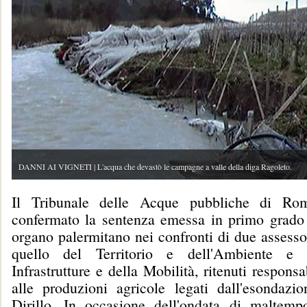
DANNI AI VIGNETI | L'acqua che devastò le campagne a valle della diga Ragoleto.
Il Tribunale delle Acque pubbliche di Rom
confermato la sentenza emessa in primo grado
organo palermitano nei confronti di due assessor
quello del Territorio e dell'Ambiente e 
Infrastrutture e della Mobilità, ritenuti responsa
alle produzioni agricole legati dall'esondazi
Dirillo. In occasione dell'ondata di maltemp