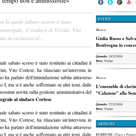
di tempo non è ammissibile»
EVENTI
n la quale sabato scorso è stato
 municipale, il sindaco di Vizzini, Vito
Musica
ta in esclusiva al...
Giulia Russo e Salv
Bentivegna in conce
Quando
: 29/12/2018
Dove
: Vizzini
e sabato scorso è stato restituito ai cittadini il
ni, Vito Cortese, ha rilasciato un'intervista in
ino ha parlato dell'intimidazione subita attraverso
Musica
o I, ma si è anche soffermato su altri temi, dalle
L'ensemble di clarin
 prossime novità sulla gestione amministrativa del
"Calamus" alla So
tegrale al sindaco Cortese
.
Quando
: 27/12/2018
Dove
: Vizzini
e sabato scorso è stato restituito ai cittadini il
ni, Vito Cortese, ha rilasciato un'intervista in
ARTICOLI
ino ha parlato dell'intimidazione subita attraverso
o I, ma si è anche soffermato su altri temi, dalle
RUBRICHE | Fisco e Finan