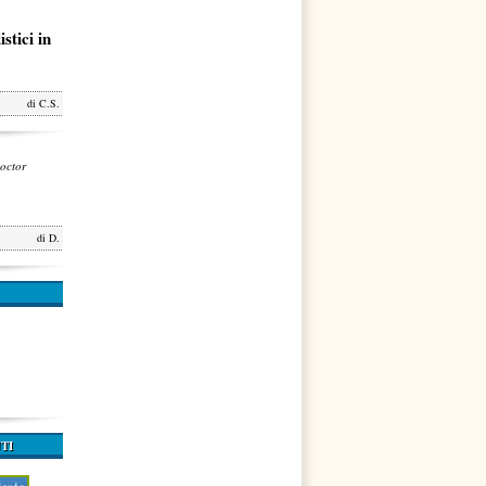
stici in
di
C.S.
octor
di
D.
TI