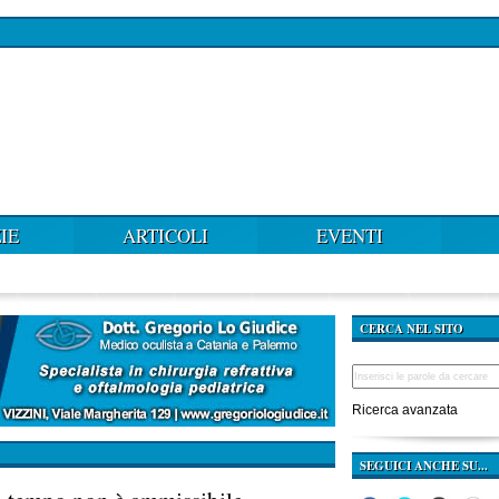
IE
ARTICOLI
EVENTI
CERCA NEL SITO
Ricerca avanzata
SEGUICI ANCHE SU...