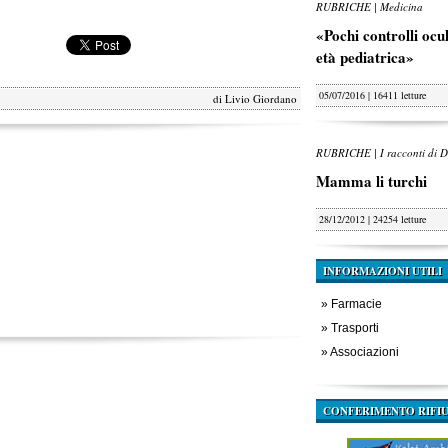
RUBRICHE | Medicina
«Pochi controlli oculi
età pediatrica»
05/07/2016 | 16411 letture
di
Livio Giordano
RUBRICHE | I racconti di D
Mamma li turchi
28/12/2012 | 24254 letture
INFORMAZIONI UTILI
»
Farmacie
»
Trasporti
»
Associazioni
CONFERIMENTO RIFIU