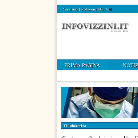
Chi siamo
|
Redazione
|
Contatti
PRIMA PAGINA
NOTIZ
Videointervista