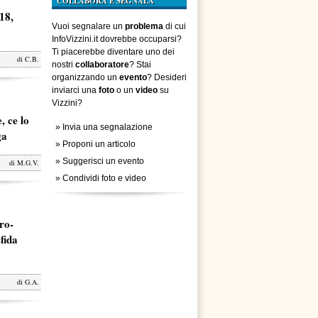
COLLABORA E SEGNALA
18,
Vuoi segnalare un
problema
di cui
InfoVizzini.it dovrebbe occuparsi?
Ti piacerebbe diventare uno dei
di
C.B.
nostri
collaboratore
? Stai
organizzando un
evento
? Desideri
inviarci una
foto
o un
video
su
Vizzini?
, ce lo
»
Invia una segnalazione
ga
»
Proponi un articolo
»
Suggerisci un evento
di
M.G.V.
»
Condividi foto e video
ro-
fida
di
G.A.