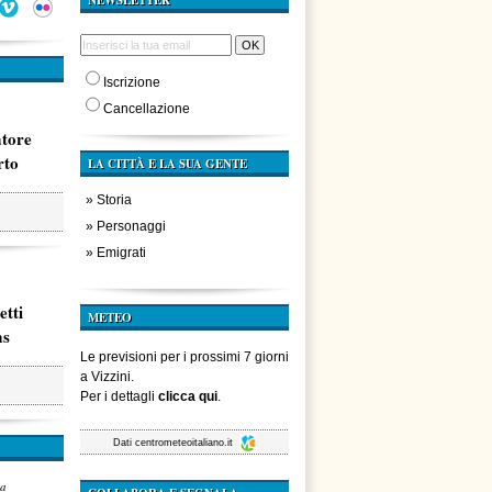
NEWSLETTER
Iscrizione
Cancellazione
atore
rto
LA CITTÀ E LA SUA GENTE
»
Storia
»
Personaggi
»
Emigrati
etti
METEO
ms
Le previsioni per i prossimi 7 giorni
a Vizzini.
Per i dettagli
clicca qui
.
Dati
centrometeoitaliano.it
za