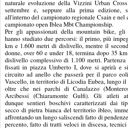
naturale evoluzione della Vizzini Urban Cross
settembre e, seppure alla prima edizione, s
all'interno del campionato regionale Csain e nel 
campionato open Iblea Mbt Championship.
Per gli appassionati della mountain bike, gli 
hanno studiato due percorsi: il primo, più impe
km e 1.600 metri di dislivello, mentre il second
donne, over 60 e under 18, termina dopo 35 km
dislivello complessivo di 1.100 metri. Partenza
fissati in piazza Umberto I, dove si aprirà e s
circuito ad anello che passerà per il parco eol
Vascello, in territorio di Licodia Eubea, lungo il
oltre che nei parchi di Canalazzo (Monter
Arcibessi (Chiaramonte Gulfi). Gli atleti at
dunque sentieri boschivi caratterizzati dai tip
secco di pietra bianca del territorio ibleo, imme
affrontando un lungo saliscendi fatto di pendenz
percento, fatto di tratti veloci in discesa, tecnici