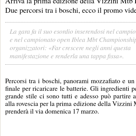
Arriva la prima edizione della Vizzini Mtb
Due percorsi tra i boschi, ecco il promo vid
La gara fa il suo esordio inserendosi nel campi
e nel campionato open Iblea Mbt Championship
organizzatori: «Far crescere negli anni questa
manifestazione e renderla una tappa fissa».
Percorsi tra i boschi, panorami mozzafiato e un
finale per ricaricare le batterie. Gli ingredienti 
grande stile ci sono tutti e adesso può partire 
alla rovescia per la prima edizione della Vizzini
prenderà il via domenica 17 marzo.