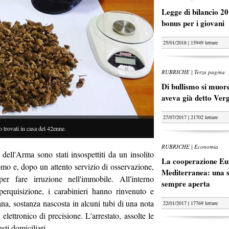
Legge di bilancio 20
bonus per i giovani
25/01/2018 | 15949 letture
RUBRICHE | Terza pagina
Di bullismo si muore
aveva già detto Ver
27/07/2017 | 21702 letture
rovati in casa del 42enne.
RUBRICHE | Economia
i dell'Arma sono stati insospettiti da un insolito
La cooperazione Eu
uomo e, dopo un attento servizio di osservazione,
Mediterranea: una s
r fare irruzione nell'immobile. All'interno
sempre aperta
perquisizione, i carabinieri hanno rinvenuto e
na, sostanza nascosta in alcuni tubi di una nota
22/01/2017 | 17769 letture
lettronico di precisione. L'arrestato, assolte le
esti domiciliari.