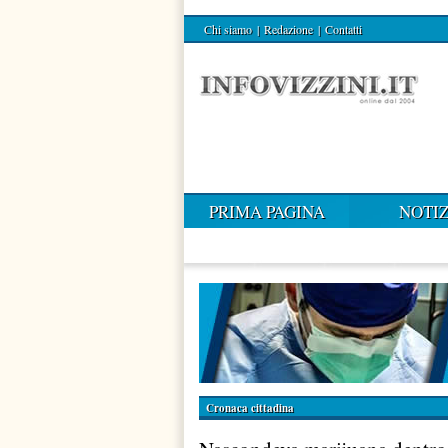
Chi siamo
|
Redazione
|
Contatti
PRIMA PAGINA
NOTIZ
Cronaca cittadina