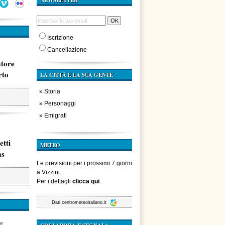
NEWSLETTER
Iscrizione
Cancellazione
atore
rto
LA CITTÀ E LA SUA GENTE
»
Storia
»
Personaggi
»
Emigrati
etti
METEO
ms
Le previsioni per i prossimi 7 giorni
a Vizzini.
Per i dettagli
clicca qui
.
Dati
centrometeoitaliano.it
za