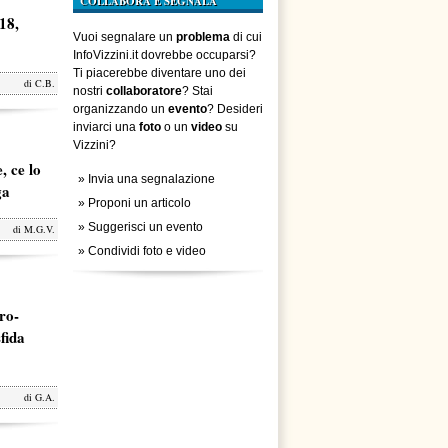
COLLABORA E SEGNALA
18,
Vuoi segnalare un
problema
di cui
InfoVizzini.it dovrebbe occuparsi?
Ti piacerebbe diventare uno dei
di
C.B.
nostri
collaboratore
? Stai
organizzando un
evento
? Desideri
inviarci una
foto
o un
video
su
Vizzini?
, ce lo
»
Invia una segnalazione
ga
»
Proponi un articolo
»
Suggerisci un evento
di
M.G.V.
»
Condividi foto e video
ro-
fida
di
G.A.