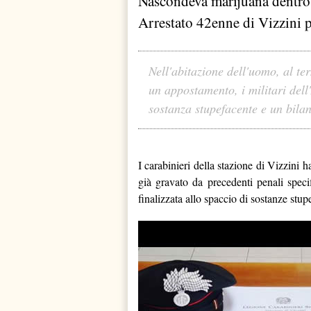
Nascondeva marijuana dentro 
Arrestato 42enne di Vizzini p
Nell'abitazione dell'uomo, al te
un appostamento, i militari de
sostanza stupefacente e un bilan
I carabinieri della stazione di Vizzini h
già gravato da precedenti penali speci
finalizzata allo spaccio di sostanze stup