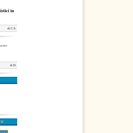
stici in
di
C.S.
octor
di
D.
TI