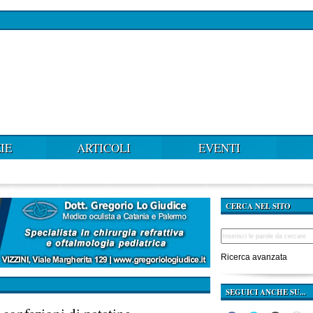
IE
ARTICOLI
EVENTI
CERCA NEL SITO
Ricerca avanzata
SEGUICI ANCHE SU...