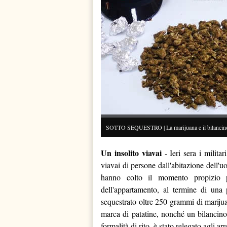
SOTTO SEQUESTRO | La marijuana e il bilancino t
Un insolito viavai
- Ieri sera i militar
viavai di persone dall'abitazione dell'
hanno colto il momento propizio pe
dell'appartamento, al termine di una 
sequestrato oltre 250 grammi di marijua
marca di patatine, nonché un bilancino e
formalità di rito, è stato relegato agli arr