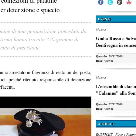
confezioni di patatine
er detenzione e spaccio
EVENTI
rmine di una perquisizione preceduta da
Musica
Giulia Russo e Salv
ll'Arma hanno trovato 250 grammi di
Bentivegna in conce
cino di precisione.
Quando
: 29/12/2018
Dove
: Vizzini
anno arrestato in flagranza di reato un del posto,
Musica
fici, poiché ritenuto responsabile di detenzione
L'ensemble di clarin
efacenti.
"Calamus" alla So
Quando
: 27/12/2018
Dove
: Vizzini
ARTICOLI
RUBRICHE | Fisco e Finan