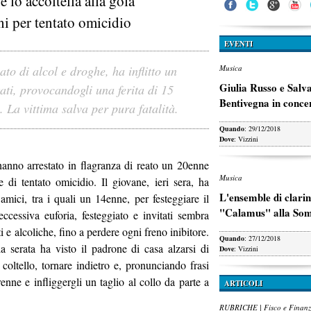
 lo accoltella alla gola
ni per tentato omicidio
EVENTI
to di alcol e droghe, ha inflitto un
Musica
Giulia Russo e Salv
tati, provocandogli una ferita di 15
Bentivegna in conce
. La vittima salva per pura fatalità.
Quando
: 29/12/2018
Dove
: Vizzini
 hanno arrestato in flagranza di reato un 20enne
Musica
e di tentato omicidio. Il giovane, ieri sera, ha
L'ensemble di clarin
 amici, tra i quali un 14enne, per festeggiare il
"Calamus" alla So
cessiva euforia, festeggiato e invitati sembra
 e alcoliche, fino a perdere ogni freno inibitore.
Quando
: 27/12/2018
 serata ha visto il padrone di casa alzarsi di
Dove
: Vizzini
 coltello, tornare indietro e, pronunciando frasi
orenne e infliggergli un taglio al collo da parte a
ARTICOLI
RUBRICHE | Fisco e Finan