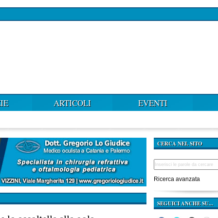
IE
ARTICOLI
EVENTI
CERCA NEL SITO
Ricerca avanzata
SEGUICI ANCHE SU...