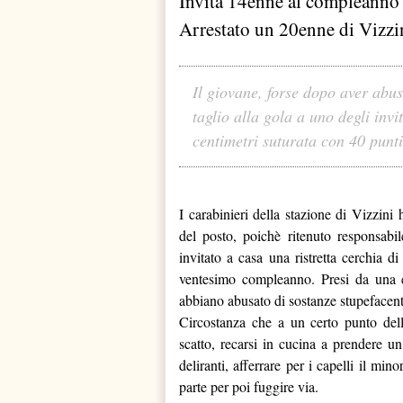
Invita 14enne al compleanno e
Arrestato un 20enne di Vizzi
Il giovane, forse dopo aver abusa
taglio alla gola a uno degli invi
centimetri suturata con 40 punti
I carabinieri della stazione di Vizzini
del posto, poichè ritenuto responsabil
invitato a casa una ristretta cerchia di
ventesimo compleanno. Presi da una ec
abbiano abusato di sostanze stupefacenti
Circostanza che a un certo punto della
scatto, recarsi in cucina a prendere un
deliranti, afferrare per i capelli il min
parte per poi fuggire via.