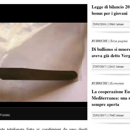
Legge di bilancio 20
bonus per i giovani
25/01/2018 | 15861 letture
RUBRICHE | Terza pagina
Di bullismo si muore
aveva già detto Ver
27/07/2017 | 21611 letture
RUBRICHE | Economia
La cooperazione Eu
Mediterranea: una s
sempre aperta
Vizzini.
22/01/2017 | 17682 letture
 telefonata fatta ai carabinieri da uno degli