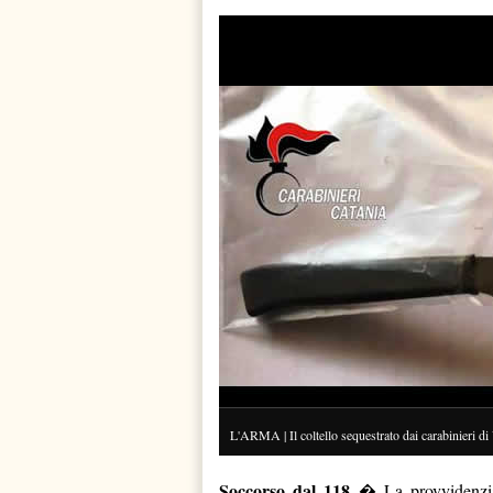
L'ARMA | Il coltello sequestrato dai carabinieri di 
Soccorso dal 118
� La provvidenziale