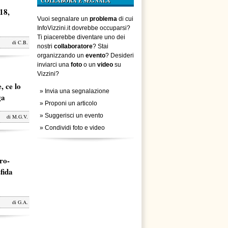
COLLABORA E SEGNALA
18,
Vuoi segnalare un
problema
di cui
InfoVizzini.it dovrebbe occuparsi?
Ti piacerebbe diventare uno dei
di
C.B.
nostri
collaboratore
? Stai
organizzando un
evento
? Desideri
inviarci una
foto
o un
video
su
Vizzini?
, ce lo
»
Invia una segnalazione
ga
»
Proponi un articolo
»
Suggerisci un evento
di
M.G.V.
»
Condividi foto e video
ro-
fida
di
G.A.