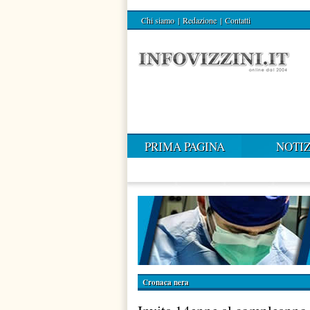
Chi siamo
|
Redazione
|
Contatti
PRIMA PAGINA
NOTIZ
Cronaca nera