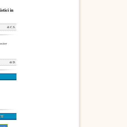
stici in
di
C.S.
octor
di
D.
TI