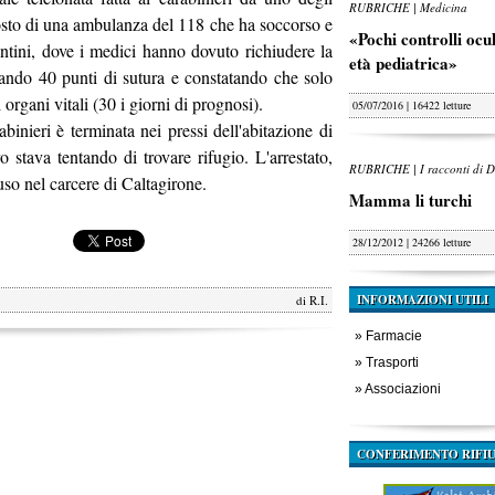
RUBRICHE | Medicina
 posto di una ambulanza del 118 che ha soccorso e
«Pochi controlli oculi
Lentini, dove i medici hanno dovuto richiudere la
età pediatrica»
icando 40 punti di sutura e constatando che solo
i organi vitali (30 i giorni di prognosi).
05/07/2016 | 16422 letture
binieri è terminata nei pressi dell'abitazione di
o stava tentando di trovare rifugio. L'arrestato,
RUBRICHE | I racconti di D
hiuso nel carcere di Caltagirone.
Mamma li turchi
28/12/2012 | 24266 letture
INFORMAZIONI UTILI
di
R.I.
»
Farmacie
»
Trasporti
»
Associazioni
CONFERIMENTO RIFIU