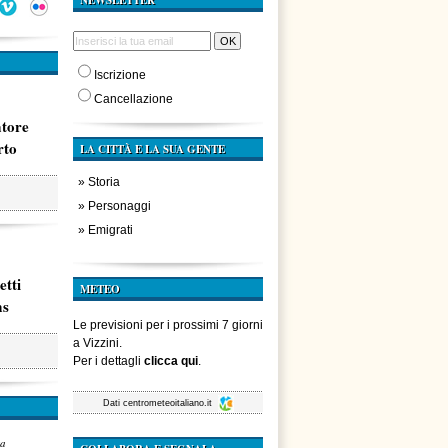
NEWSLETTER
Iscrizione
Cancellazione
atore
rto
LA CITTÀ E LA SUA GENTE
»
Storia
»
Personaggi
»
Emigrati
etti
METEO
ms
Le previsioni per i prossimi 7 giorni
a Vizzini.
Per i dettagli
clicca qui
.
Dati
centrometeoitaliano.it
za