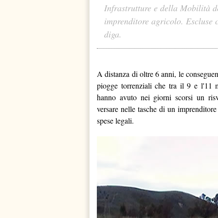
Infrastrutture e della Mobilità
imprenditore agricolo. Escluse c
diga.
A distanza di oltre 6 anni, le consegue
piogge torrenziali che tra il 9 e l'11
hanno avuto nei giorni scorsi un risv
versare nelle tasche di un imprenditore 
spese legali.