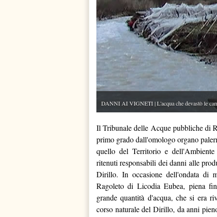
DANNI AI VIGNETI | L'acqua che devastò le campa
Il Tribunale delle Acque pubbliche di 
primo grado dall'omologo organo palermi
quello del Territorio e dell'Ambiente 
ritenuti responsabili dei danni alle pro
Dirillo. In occasione dell'ondata di m
Ragoleto di Licodia Eubea, piena fin q
grande quantità d'acqua, che si era ri
corso naturale del Dirillo, da anni pie