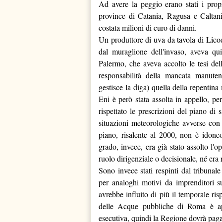
Ad avere la peggio erano stati i propri
province di Catania, Ragusa e Caltan
costata milioni di euro di danni.
Un produttore di uva da tavola di Licod
dal muraglione dell'invaso, aveva qui
Palermo, che aveva accolto le tesi del
responsabilità della mancata manuten
gestisce la diga) quella della repenti
Eni è però stata assolta in appello, p
rispettato le prescrizioni del piano di
situazioni meteorologiche avverse con 
piano, risalente al 2000, non è idoneo
grado, invece, era già stato assolto l
ruolo dirigenziale o decisionale, né era
Sono invece stati respinti dal tribunale
per analoghi motivi da imprenditori su
avrebbe influito di più il temporale ri
delle Acque pubbliche di Roma è ap
esecutiva, quindi la Regione dovrà pagar