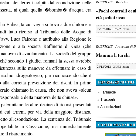
etari dei terreni colpiti dall'esondazione nelle
RUBRICHE | Medicina
issetta, ai quali quella �bomba� d'acqua era
«Pochi controlli oculi
età pediatrica»
ia Eubea, la cui vigna si trova a due chilometri
05/07/2016 | 16522 letture
ndi fatto ricorso al Tribunale delle Acque di
l'avv. Luca Falcone e attribuito alla Regione le
zione e alla società Raffinerie di Gela (che
RUBRICHE | I racconti di D
na manovra di svuotamento. La società del gruppo
Mamma li turchi
erché secondo i giudici romani la stessa avrebbe
28/12/2012 | 24362 letture
 sicurezza sulle manovre da effettuare in caso di
rischio idrogeologico, pur riconoscendo che il
 alla corretta prevenzione dei rischi. In primo
INFORMAZIONI UTILI
'operaio chiamato in causa, che non aveva «alcun
»
Farmacie
 responsabile della manovra delle chiuse».
»
Trasporti
 palermitano le altre decine di ricorsi presentati
»
Associazioni
i cui terreni, per via della maggiore distanza,
spetto all'esondazione. La sentenza del Tribunale
CONFERIMENTO RIFIU
pellabile in Cassazione, ma immediatamente
e il risarcimento.