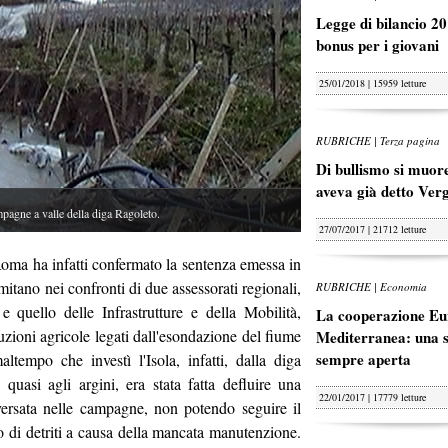
Legge di bilancio 20
bonus per i giovani
25/01/2018 | 15959 letture
RUBRICHE | Terza pagina
Di bullismo si muore
aveva già detto Ver
gne a valle della diga Ragoleto.
27/07/2017 | 21712 letture
Roma ha infatti confermato la sentenza emessa in
tano nei confronti di due assessorati regionali,
RUBRICHE | Economia
e quello delle Infrastrutture e della Mobilità,
La cooperazione Eu
duzioni agricole legati dall'esondazione del fiume
Mediterranea: una s
sempre aperta
altempo che investì l'Isola, infatti, dalla diga
uasi agli argini, era stata fatta defluire una
22/01/2017 | 17779 letture
versata nelle campagne, non potendo seguire il
no di detriti a causa della mancata manutenzione.