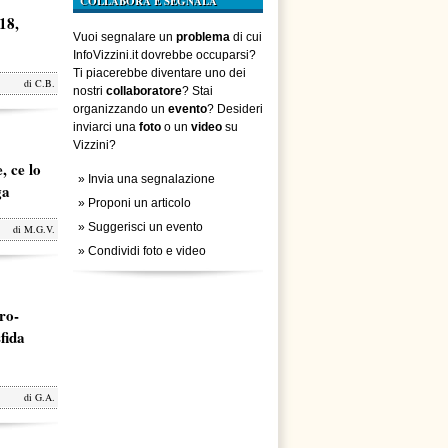
COLLABORA E SEGNALA
18,
Vuoi segnalare un
problema
di cui
InfoVizzini.it dovrebbe occuparsi?
Ti piacerebbe diventare uno dei
di
C.B.
nostri
collaboratore
? Stai
organizzando un
evento
? Desideri
inviarci una
foto
o un
video
su
Vizzini?
, ce lo
»
Invia una segnalazione
ga
»
Proponi un articolo
»
Suggerisci un evento
di
M.G.V.
»
Condividi foto e video
ro-
fida
di
G.A.