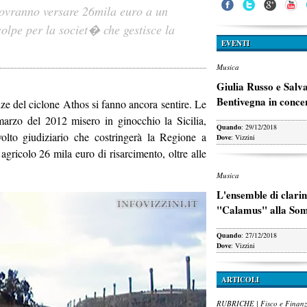
 dovranno versare 26mila euro a un
olpe per la societ� che gestisce la
EVENTI
Musica
Giulia Russo e Salv
Bentivegna in conce
nze del ciclone Athos si fanno ancora sentire. Le
 marzo del 2012 misero in ginocchio la Sicilia,
Quando
: 29/12/2018
olto giudiziario che costringerà la Regione a
Dove
: Vizzini
agricolo 26 mila euro di risarcimento, oltre alle
Musica
L'ensemble di clarin
"Calamus" alla So
Quando
: 27/12/2018
Dove
: Vizzini
ARTICOLI
RUBRICHE | Fisco e Finan