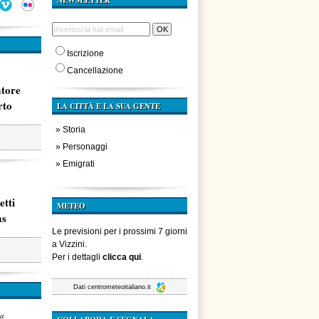
NEWSLETTER
Iscrizione
Cancellazione
atore
rto
LA CITTÀ E LA SUA GENTE
»
Storia
»
Personaggi
»
Emigrati
etti
METEO
ms
Le previsioni per i prossimi 7 giorni
a Vizzini.
Per i dettagli
clicca qui
.
Dati
centrometeoitaliano.it
za