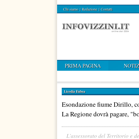
Chi siamo
|
Redazione
|
Contatti
PRIMA PAGINA
NOTIZ
Licodia Eubea
Esondazione fiume Dirillo, c
La Regione dovrà pagare, "bocc
L'assessorato del Territorio e d