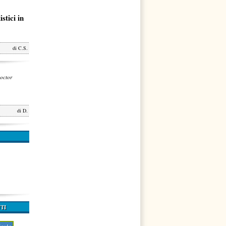
stici in
di
C.S.
octor
di
D.
TI