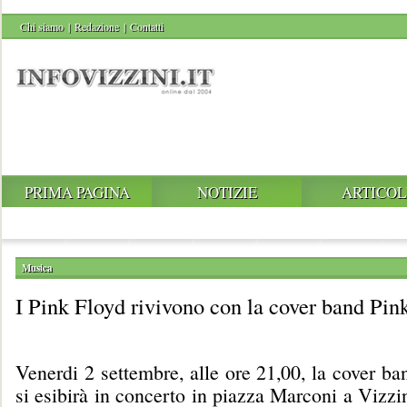
Chi siamo
|
Redazione
|
Contatti
PRIMA PAGINA
NOTIZIE
ARTICOL
Musica
I Pink Floyd rivivono con la cover band Pin
Venerdi 2 settembre, alle ore 21,00, la cover b
si esibirà in concerto in piazza Marconi a Vizzin